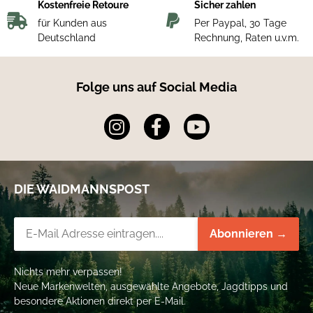
Kostenfreie Retoure
Sicher zahlen
für Kunden aus
Per Paypal, 30 Tage
Deutschland
Rechnung, Raten u.v.m.
Folge uns auf Social Media
DIE WAIDMANNSPOST
Newsletter-Registrierung
Abonnieren →
Nichts mehr verpassen!
Neue Markenwelten, ausgewählte Angebote, Jagdtipps und
besondere Aktionen direkt per E-Mail.