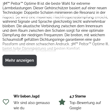
3M™ Peltor™ Optime III ist die beste Wahl für extreme
Lärmbelastungen. Dieser Gehörschützer basiert auf einer neuen
Technologie: Doppelte Schalen minimieren die Resonanz in der
Kapsel. So wird eine maximale Hochfrequenzdämpfung erreicht,
während Signale und Sprache gleichzeitig leicht wahrnehmbar
bleiben. Die akustische Verbindung zwischen dem Innenraum
und dem Raum zwischen den Schalen sorgt für eine optimale
Dämpfung der niedrigen Frequenzen. Die breiten, mit weichem
Schaumstoff gefüllten Dichtungsringe garantieren eine gute
Passform und einen schwachen Andruck. 3M™ Peltor™ Optime III
bietet hohe Dämmleistung und besten Komfort.
Material: Kunststoff, Schaumstoff
Mehr anzeigen
Wir lieben Jagd
4,7 Sterne
Wir sind also genauso
Top-Bewertung auf
wie du
Google