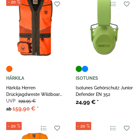
- 20 %
HÄRKILA
ISOTUNES
Härkila Herren
Isotunes Gehörschutz Junior
Drückjagdweste Wildboar
Defender EN 352
Pro Blaze Waistcoat
UVP
199,95 €
24,99 €
*
159,90 €
*
ab
- 20 %
- 20 %