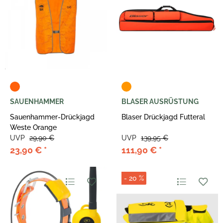
SAUENHAMMER
BLASER AUSRÜSTUNG
Sauenhammer-Drückjagd
Blaser Drückjagd Futteral
Weste Orange
UVP
29,90 €
UVP
139,95 €
23,90 €
*
111,90 €
*
- 20 %