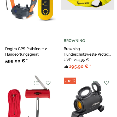
BROWNING
Dogtra GPS Pathfinder 2
Browning
Hundeortungsgerät
Hundeschutzweste Protect
Pro Gelb
UVP
244,95 €
599,00 €
*
195,90 €
*
ab
- 18 %