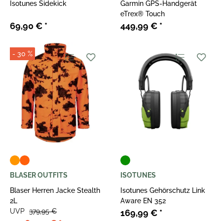
Isotunes Sidekick
Garmin GPS-Handgerät
eTrex® Touch
69,90 €
*
449,99 €
*
- 30 %
BLASER OUTFITS
ISOTUNES
Blaser Herren Jacke Stealth
Isotunes Gehörschutz Link
2L
Aware EN 352
UVP
379,95 €
169,99 €
*