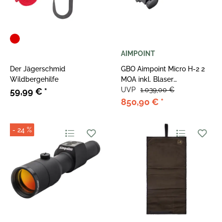
AIMPOINT
Der Jägerschmid
GBO Aimpoint Micro H-2 2
Wildbergehilfe
MOA inkl. Blaser
Sattelmontage
UVP
1.039,00 €
59,99 €
*
850,90 €
*
- 24 %