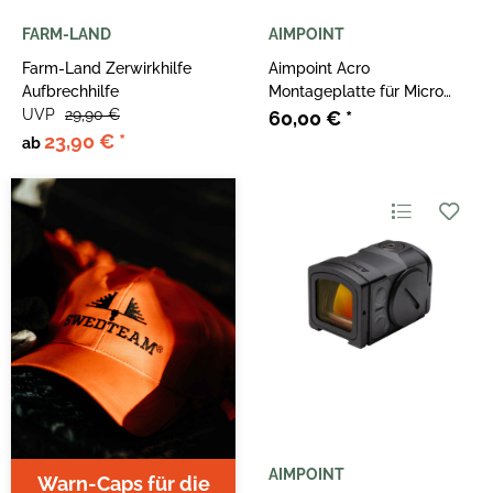
FARM-LAND
AIMPOINT
Farm-Land Zerwirkhilfe
Aimpoint Acro
Aufbrechhilfe
Montageplatte für Micro
UVP
29,90 €
Interface
60,00 €
*
23,90 €
*
ab
AIMPOINT
Warn-Caps für die