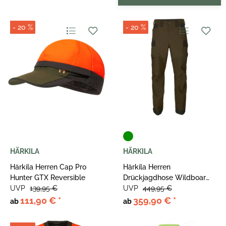
- 20 %
- 20 %
HÄRKILA
HÄRKILA
Härkila Herren Cap Pro
Härkila Herren
Hunter GTX Reversible
Drückjagdhose Wildboar
UVP
139,95 €
Pro Move
UVP
449,95 €
111,90 €
*
359,90 €
*
ab
ab