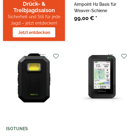
Drück- &
Aimpoint H2 Basis für
Treibjagdsaison
Weaver-Schiene
Sicherheit und Stil für jede
99,00 €
*
Jagd – jetzt entdecken!
Jetzt entdecken
ISOTUNES