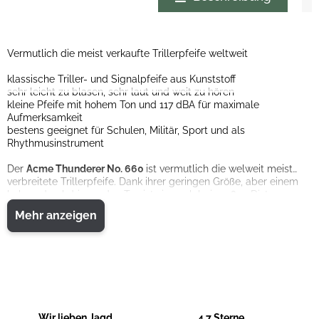
Vermutlich die meist verkaufte Trillerpfeife weltweit
klassische Triller- und Signalpfeife aus Kunststoff
sehr leicht zu blasen, sehr laut und weit zu hören
kleine Pfeife mit hohem Ton und 117 dBA für maximale
Aufmerksamkeit
bestens geeignet für Schulen, Militär, Sport und als
Rhythmusinstrument
Der
Acme Thunderer No. 660
ist vermutlich die welweit meist
verbreitete Trillerpfeife. Dank ihrer geringen Größe, aber einem
hohen, durchdringenden Ton ist sie auch bei großen Distanzen
und starken Nebengeräuschen (Schule, Sport) sehr gut
Mehr anzeigen
wahrnehmbar. Gerade in der kalten Jahreszeit bzw. in kälteren
Regionen dieser Erde liegt diese Trillerpfeife aus Kunststoff gut
im Mund und klebt, im Gegensatz zu Metallpfeifen, auch bei
Minusgraden nicht fest. Der Acme Triller Nr. 660 ist leicht zu
blasen, hat einen hohen Ton und einen Schalldruck von 117 dBA
Farbe: signal-orange
Gewicht ca. 15 Gramm
Wir lieben Jagd
4,7 Sterne