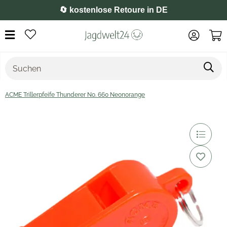
⭐️ 4,8 auf Google
ACME Trillerpfeife Thunderer No. 660 Neonorange