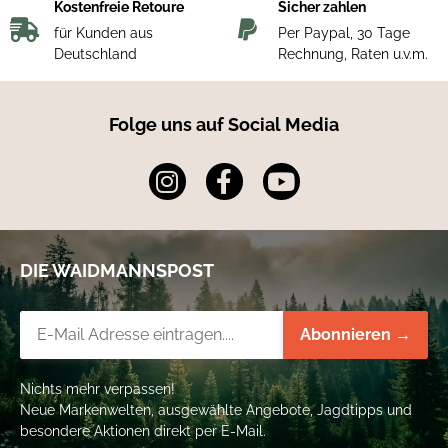
Kostenfreie Retoure
Sicher zahlen
für Kunden aus
Per Paypal, 30 Tage
Deutschland
Rechnung, Raten u.v.m.
Folge uns auf Social Media
DIE WAIDMANNSPOST
Newsletter-Registrierung
Abonnieren →
Nichts mehr verpassen!
Neue Markenwelten, ausgewählte Angebote, Jagdtipps und
besondere Aktionen direkt per E-Mail.