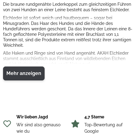
Die braune rundgenähte Lederkoppel zum gleichzeitigen Führen
von zwei Hunden an einer Leine besteht aus feinstem Elchleder.
Elchleder ist sofort weich und hautbequem – sogar bei
Minusgraden. Das Haar des Hundes und die Hände des
Hundeführers werden geschont. Da das Innere der Leinen eine 8-
fach geflochtene Polyesterleine mit einer Bruchlast von 1,1
Tonnen ist, sind die Produkte extrem reißfest trotz ihrer samtigen
Weichheit.
Alle Haken und Ringe sind von Hand angenäht. AKAH Elchleder
stammt ausschließlich aus Finnland von wildlebenden Elchen
und ist ökologisch gegerbt. 100% Natur pur!
Länge: 2 x 44 cm
Mehr anzeigen
Wir lieben Jagd
4,7 Sterne
Wir sind also genauso
Top-Bewertung auf
wie du
Google