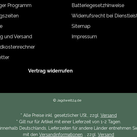
äger Programm
Batteriegesetzhinweise
gszeiten
Widerrufsrecht bei Dienstlei
e
Sitemap
g und Versand
Impressum
dkostenrechner
tter
Vertrag widerrufen
© Jagdwelt24.de
* Alle Preise inkl. gesetzlicher USt., zzgl.
Versand
* Gilt nur für Artikel mit einer Lieferzeit von 1-2 Tagen.
n innerhalb Deutschlands, Lieferzeiten für andere Länder entnehmen Sie
mit den
Versandinformationen
. , zzgl.
Versand