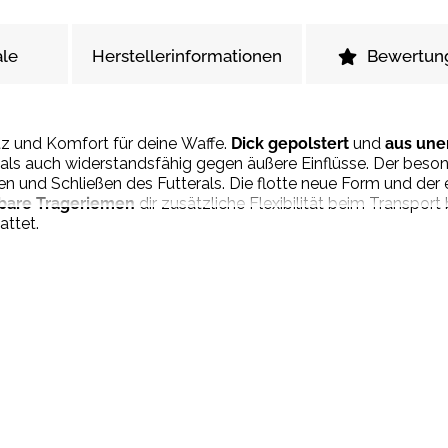
le
Herstellerinformationen
Bewertun
tz und Komfort für deine Waffe.
Dick gepolstert
und
aus une
t als auch widerstandsfähig gegen äußere Einflüsse. Der beso
nen und Schließen des Futterals. Die flotte neue Form und der 
are Trageriemen
dir zusätzliche Flexibilität beim Transport 
attet.