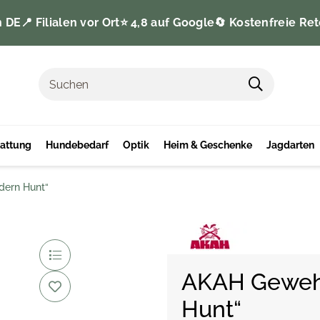
n DE
📍 Filialen vor Ort
⭐️ 4,8 auf Google
🔄 Kostenfreie Ret
tattung
Hundebedarf
Optik
Heim & Geschenke
Jagdarten
dern Hunt“
AKAH Gewehr
Hunt“