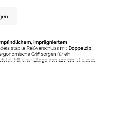
gen
mpfindlichem, imprägniertem
nders stabile Reißverschluss mit
Doppelzip
ergonomische Griff sorgen für ein
bietet. Mit einer
Länge von 127 cm
ist dieses