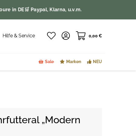
oure in DE
🛒 Paypal, Klarna, u.v.m.
Hilfe & Service
0,00 €
Sale
Marken
NEU
futteral „Modern