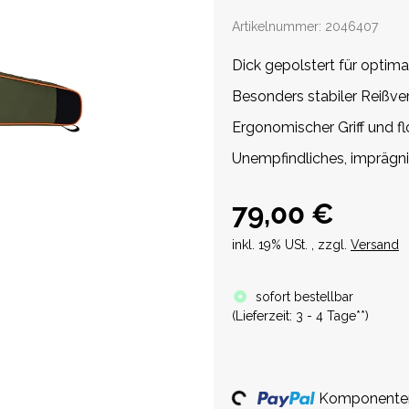
Artikelnummer:
2046407
Dick gepolstert für optim
Besonders stabiler Reißve
Ergonomischer Griff und f
Unempfindliches, imprägn
79,00 €
inkl. 19% USt. , zzgl.
Versand
sofort bestellbar
(
Lieferzeit:
3 - 4 Tage**
)
Komponenten 