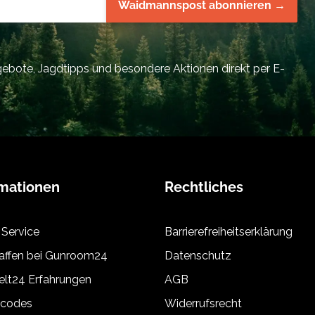
Waidmannspost abonnieren →
bote, Jagdtipps und besondere Aktionen direkt per E-
rmationen
Rechtliches
 Service
Barrierefreiheitserklärung
ffen bei Gunroom24
Datenschutz
lt24 Erfahrungen
AGB
tcodes
Widerrufsrecht