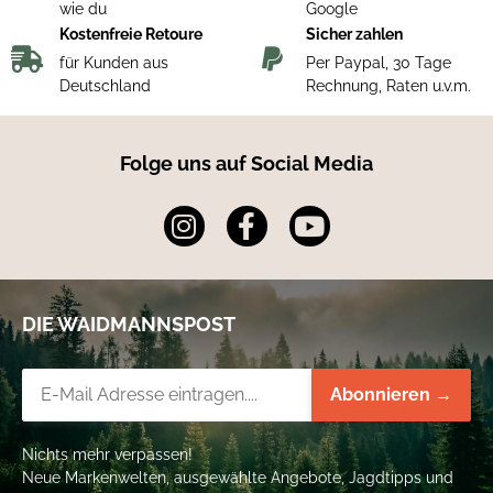
wie du
Google
Kostenfreie Retoure
Sicher zahlen
für Kunden aus
Per Paypal, 30 Tage
Deutschland
Rechnung, Raten u.v.m.
Folge uns auf Social Media
DIE WAIDMANNSPOST
Newsletter-Registrierung
Abonnieren →
Nichts mehr verpassen!
Neue Markenwelten, ausgewählte Angebote, Jagdtipps und