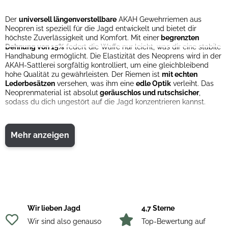
Der
universell längenverstellbare
AKAH Gewehrriemen aus
Neopren ist speziell für die Jagd entwickelt und bietet dir
höchste Zuverlässigkeit und Komfort. Mit einer
begrenzten
Dehnung von 15%
federt die Waffe nur leicht, was dir eine stabile
Handhabung ermöglicht. Die Elastizität des Neoprens wird in der
AKAH-Sattlerei sorgfältig kontrolliert, um eine gleichbleibend
hohe Qualität zu gewährleisten. Der Riemen ist
mit echten
Lederbesätzen
versehen, was ihm eine
edle Optik
verleiht. Das
Neoprenmaterial ist absolut
geräuschlos und rutschsicher
,
sodass du dich ungestört auf die Jagd konzentrieren kannst.
Mehr anzeigen
Wir lieben Jagd
4,7 Sterne
Wir sind also genauso
Top-Bewertung auf