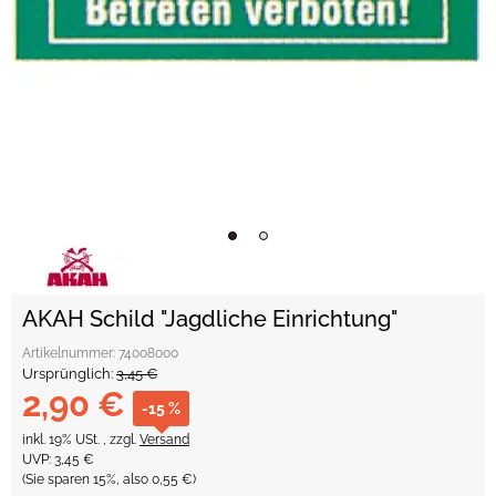
AKAH Schild "Jagdliche Einrichtung"
Artikelnummer:
74008000
Ursprünglich:
3,45 €
2,90 €
-15 %
inkl. 19% USt. , zzgl.
Versand
UVP
:
3,45 €
(Sie sparen
15%
, also
0,55 €
)