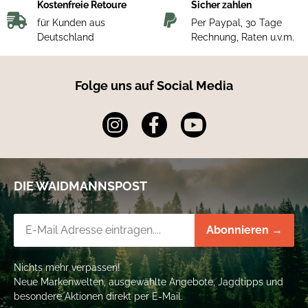
Kostenfreie Retoure
Sicher zahlen
für Kunden aus
Per Paypal, 30 Tage
Deutschland
Rechnung, Raten u.v.m.
Folge uns auf Social Media
DIE WAIDMANNSPOST
Newsletter-Registrierung
Abonnieren →
Nichts mehr verpassen!
Neue Markenwelten, ausgewählte Angebote, Jagdtipps und
besondere Aktionen direkt per E-Mail.