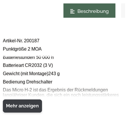
weitere Registerkarten anzeigen
Beschreibung
Artikel-Nr. 200187
Punktgröße 2 MOA
Batteriestunden 50 000 h
Batterieart CR2032 (3 V)
Gewicht (mit Montage)243 g
Bedienung Drehschalter
Das Micro H-2 ist das Ergebnis der Rückmeldungen
langjähriger Kunden, die sich ein noch leistungsstärkeres
Micro-Visier wünschten.
Mehr anzeigen
Mit einem neu entwickelten und verstärkten Gehäusekörper
und Flip-Up-Abdeckungen zum Schutz der Linsen kann das
Micro H-2 allen Umweltbedingungen trotzen.
Außerdem werden die optische Leistung, die Form und