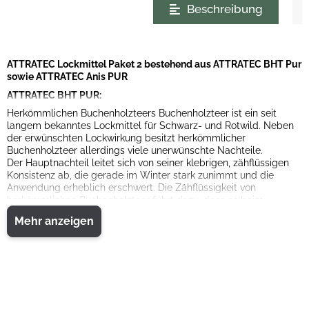
Beschreibung
ATTRATEC Lockmittel Paket 2 bestehend aus ATTRATEC BHT Pur
sowie ATTRATEC Anis PUR
ATTRATEC BHT PUR:
Herkömmlichen Buchenholzteers Buchenholzteer ist ein seit
langem bekanntes Lockmittel für Schwarz- und Rotwild. Neben
der erwünschten Lockwirkung besitzt herkömmlicher
Buchenholzteer allerdings viele unerwünschte Nachteile.
Der Hauptnachteil leitet sich von seiner klebrigen, zähflüssigen
Konsistenz ab, die gerade im Winter stark zunimmt und die
Anwendung erheblich erschwert. Die Zähflüssigkeit von
herkömmlichen Buchenholzteer führt dazu, dass es beim
Verstreichen sehr schnell zur Verschmutzung von Haut und
Mehr anzeigen
Kleidung kommen kann.
Buchenholzteerkanister oder benutzte Pinsel verschmutzen sehr
ATTRATEC Anis Pur:
oft das Auto. Diese Nachteile gibt es bei AttraTec No 5 BHT Pur -
neuartige Spezialrezeptur!
Qualitäts-Buchenholzteer - nicht: Ein Produkt mit guter
Frei von bedenklichen Nebenkomponenten des Anisöls
Lockwirkung, verpackt in einer Spritzflasche für einfache und
Breites Wirkspektrum (Raubwild, Schwarzwild, Rehwild, Tauben)
saubere Anwendung.
Einfache und saubere Anwendung: Durch Aufschneiden der