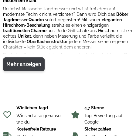
modernem Stahl
Du liebst klassische Jagdmesser und willst trotzdem auf
modernste Technik nicht verzichten? Dann wird Dich das
Böker
Jagdmesser Quadro
sofort begeistern! Mit seiner
eleganten
Hirschhorn-Beschalung
strahlt es einen einzigartigen
traditionellen Charme
aus. Jede Griffschale aus Hirschhorn ist ein
echtes
Unikat
, denn neben Maserung und Farbe verleiht die
individuelle
Oberflächenstruktur
jedem Messer seinen eigenen
Charakter – kein Stück gleicht dem anderen!
Doch das Quadro punktet nicht nur optisch: Ab sofort kannst Du
Dich auf eine Hauptklinge aus
CPM-CruWear
freuen – einem
Mehr anzeigen
hochwertigen pulvermetallurgischen Stahl
mit einer
beeindruckenden
Rockwellhärte von 62-63 HRC
. Diese extrem
verschleißfeste Klinge hält deutlich länger ihre Schärfe als
traditionelle Varianten aus 440C und ermöglicht Dir dadurch
längere Einsätze
, bevor ein Nachschärfen nötig wird. Trotz dieser
technischen Verbesserung bleibt das
klassische Design
des
Quadros erhalten – genau so, wie Du es liebst.
Für noch mehr Vielseitigkeit ist Dein Quadro zusätzlich mit einer
Wir lieben Jagd
4,7 Sterne
Aufbruchklinge
, einer
Säge
und einem
Korkenzieher
Wir sind also genauso
Top-Bewertung auf
ausgestattet – perfekt vorbereitet auf jede Jagd und jedes
wie du
Google
Abenteuer.
Kostenfreie Retoure
Sicher zahlen
Wichtige Hinweise zur Sicherheit
: