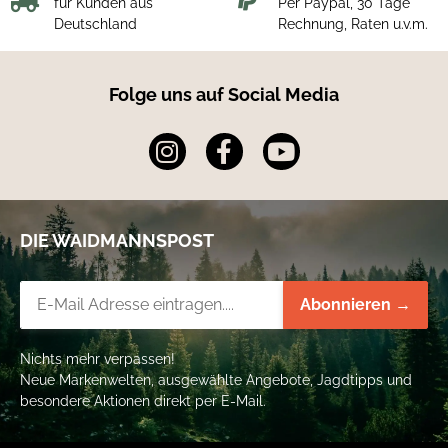
Arbeite immer konzentriert mit Deinem Messer, um
für Kunden aus
Per Paypal, 30 Tage
Schnittverletzungen
zu vermeiden. Achte darauf, beim
Deutschland
Rechnung, Raten u.v.m.
Schneiden nicht zu viel Druck auszuüben – sonst kann das
Messer
abrutschen
. Lege es niemals ungesichert ab, denn ein
Sturz
kann schlimme Folgen haben. Denke daran:
Stumpfe
Folge uns auf Social Media
Klingen
sind gefährlicher als scharfe – schärfe Dein Messer
regelmäßig nach. Und verwende es nur so, wie es vorgesehen ist
– das schützt Dich und erhält Dein Quadro in bestem Zustand.
DIE WAIDMANNSPOST
Newsletter-Registrierung
Abonnieren →
Nichts mehr verpassen!
Neue Markenwelten, ausgewählte Angebote, Jagdtipps und
besondere Aktionen direkt per E-Mail.