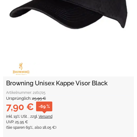
Browning Unisex Kappe Visor Black
Artikelnummer:
2161725
Ursprünglich:
25,95 €
7,90 €
-69 %
inkl. 19% USt. , zzgl.
Versand
UVP
:
25,95 €
(Sie sparen
69%
, also
18,05 €
)