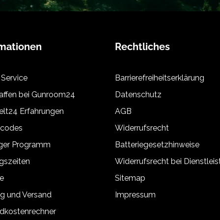
rmationen
Rechtliches
 Service
Barrierefreiheitserklärung
ffen bei Gunroom24
Datenschutz
lt24 Erfahrungen
AGB
tcodes
Widerrufsrecht
äger Programm
Batteriegesetzhinweise
gszeiten
Widerrufsrecht bei Dienstlei
e
Sitemap
g und Versand
Impressum
dkostenrechner