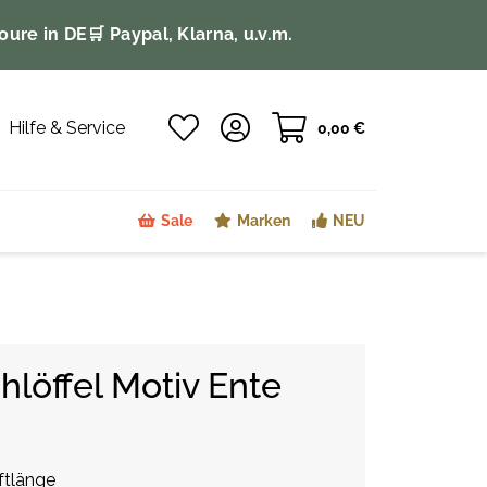
oure in DE
🛒 Paypal, Klarna, u.v.m.
Hilfe & Service
0,00 €
Sale
Marken
NEU
hlöffel Motiv Ente
ftlänge