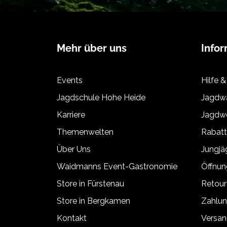
Mehr über uns
Info
Events
Hilfe &
Jagdschule Hohe Heide
Jagdwa
Karriere
Jagdwe
Themenwelten
Rabat
Über Uns
Jungj
Waidmanns Event-Gastronomie
Öffnun
Store in Fürstenau
Retour
Store in Bergkamen
Zahlun
Kontakt
Versan