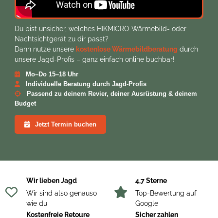
Die robuste IP67-Schutzklasse, die kompakte Bauform und das
geringe Gewicht machen das Cyclone 625 zu einem
zuverlässigen Begleiter unter anspruchsvollen Bedingungen im
Du bist unsicher, welches HIKMICRO Wärmebild- oder
Revier.
Nachtsichtgerät zu dir passt?
Dann nutze unsere
kostenlose Wärmebildberatung
durch
Technische Daten
unsere Jagd-Profis – ganz einfach online buchbar!
Sensor
Mo–Do 15–18 Uhr
Individuelle Beratung durch Jagd-Profis
640 × 512 VOx, 12 µm
Passend zu deinem Revier, deiner Ausrüstung & deinem
Budget
Objektiv
Jetzt Termin buchen
25 mm, F1.0
NETD
< 18 mK @300K
Wir lieben Jagd
4,7 Sterne
Wir sind also genauso
Top-Bewertung auf
Bildfrequenz
wie du
Google
Kostenfreie Retoure
Sicher zahlen