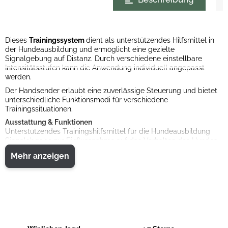
Dieses
Trainingssystem
dient als unterstützendes Hilfsmittel in
der Hundeausbildung und ermöglicht eine gezielte
Signalgebung auf Distanz. Durch verschiedene einstellbare
Intensitätsstufen kann die Anwendung individuell angepasst
werden.
Der Handsender erlaubt eine zuverlässige Steuerung und bietet
unterschiedliche Funktionsmodi für verschiedene
Trainingssituationen.
Ausstattung & Funktionen
Unterstützendes Trainingshilfsmittel für die Hundeausbildung
Signalabgabe zur Einflussnahme auf das Verhalten des Hundes
Einstellbare Intensitätsstufen
Mehr anzeigen
Drei Funktionsmodi:
Pager (Vibration)
Einzelimpuls
Dauerimpuls
Anpassbar an unterschiedliche Hundegrößen und -typen
LED-Batterieanzeige am Empfänger
Lieferumfang
Rechtlicher Hinweis (Deutschland)
Sender mit Antenne