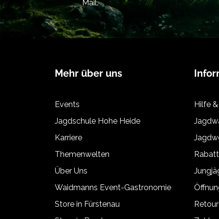
Mail.
Mehr über uns
Info
Events
Hilfe &
Jagdschule Hohe Heide
Jagdwa
Karriere
Jagdwe
Themenwelten
Rabat
Über Uns
Jungj
Waidmanns Event-Gastronomie
Öffnun
Store in Fürstenau
Retour