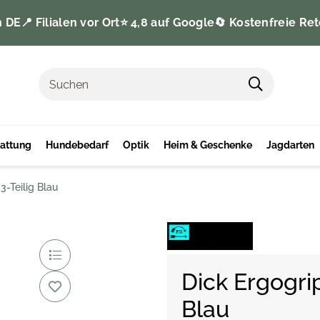
n DE
📍 Filialen vor Ort
⭐️ 4,8 auf Google
🔄 Kostenfreie Ret
tattung
Hundebedarf
Optik
Heim & Geschenke
Jagdarten
3-Teilig Blau
Dick Ergogri
Blau