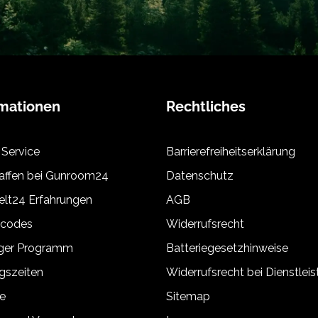
rmationen
Rechtliches
 Service
Barrierefreiheitserklärung
ffen bei Gunroom24
Datenschutz
lt24 Erfahrungen
AGB
tcodes
Widerrufsrecht
äger Programm
Batteriegesetzhinweise
gszeiten
Widerrufsrecht bei Dienstlei
e
Sitemap