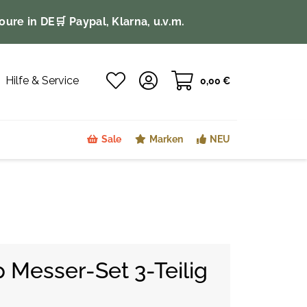
oure in DE
🛒 Paypal, Klarna, u.v.m.
Hilfe & Service
0,00 €
Sale
Marken
NEU
p Messer-Set 3-Teilig