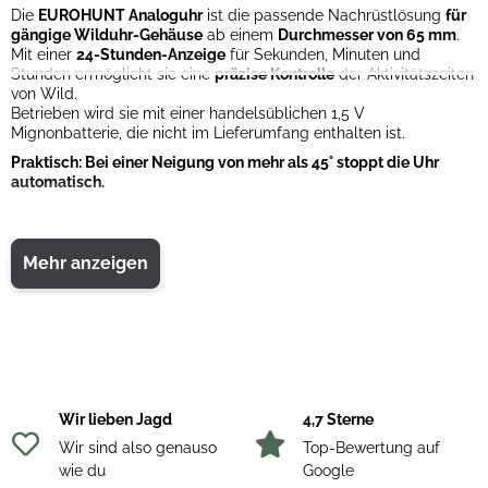
Die
EUROHUNT Analoguhr
ist die passende Nachrüstlösung
für
gängige Wilduhr-Gehäuse
ab einem
Durchmesser von 65 mm
.
Mit einer
24-Stunden-Anzeige
für Sekunden, Minuten und
Stunden ermöglicht sie eine
präzise Kontrolle
der Aktivitätszeiten
von Wild.
Betrieben wird sie mit einer handelsüblichen 1,5 V
Mignonbatterie, die nicht im Lieferumfang enthalten ist.
Praktisch: Bei einer Neigung von mehr als 45° stoppt die Uhr
automatisch.
Passend für gängige Wilduhr-Gehäuse ab Ø 65 mm
24-Stunden-Anzeige mit Sekunden, Minuten und Stunden
Mehr anzeigen
Betrieb mit 1,5 V Mignonbatterie (nicht enthalten)
Automatischer Stopp bei Neigung > 45°
Wir lieben Jagd
4,7 Sterne
Wir sind also genauso
Top-Bewertung auf
wie du
Google