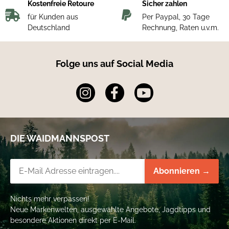
Kostenfreie Retoure
Sicher zahlen
für Kunden aus
Per Paypal, 30 Tage
Deutschland
Rechnung, Raten u.v.m.
Folge uns auf Social Media
DIE WAIDMANNSPOST
Newsletter-Registrierung
Abonnieren →
Nichts mehr verpassen!
Neue Markenwelten, ausgewählte Angebote, Jagdtipps und
besondere Aktionen direkt per E-Mail.