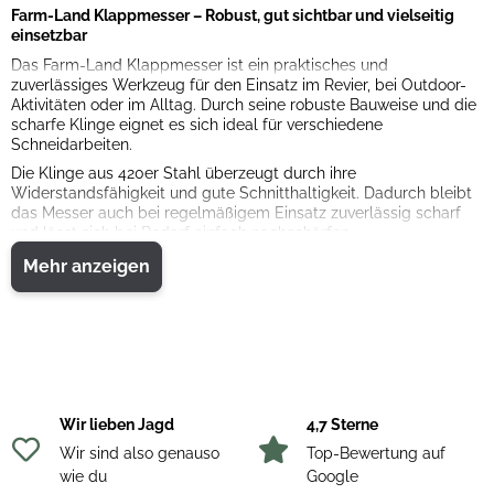
Farm-Land Klappmesser – Robust, gut sichtbar und vielseitig
einsetzbar
Das Farm-Land Klappmesser ist ein praktisches und
zuverlässiges Werkzeug für den Einsatz im Revier, bei Outdoor-
Aktivitäten oder im Alltag. Durch seine robuste Bauweise und die
scharfe Klinge eignet es sich ideal für verschiedene
Schneidarbeiten.
Die Klinge aus 420er Stahl überzeugt durch ihre
Widerstandsfähigkeit und gute Schnitthaltigkeit. Dadurch bleibt
das Messer auch bei regelmäßigem Einsatz zuverlässig scharf
und lässt sich bei Bedarf einfach nachschärfen.
Der rutschfeste Griff in auffälligem Signalorange sorgt für eine
Mehr anzeigen
sichere Handhabung und bietet gleichzeitig einen großen Vorteil
im Gelände: Das Messer ist auch im Gras oder auf dem
Waldboden schnell wiederzufinden. Dank der klappbaren
Konstruktion lässt sich das Messer zudem platzsparend
transportieren und sicher verstauen.
Eigenschaften:
• Praktisches Klappmesser für Revier, Outdoor und Alltag
Wir lieben Jagd
4,7 Sterne
• Klinge aus robustem 420er Stahl
• Rutschfester Griff in Signalorange für sicheren Halt
Wir sind also genauso
Top-Bewertung auf
• Auffällige Farbe für schnelles Wiederfinden im Gelände
wie du
Google
• Faltbare Konstruktion für sicheren und platzsparenden