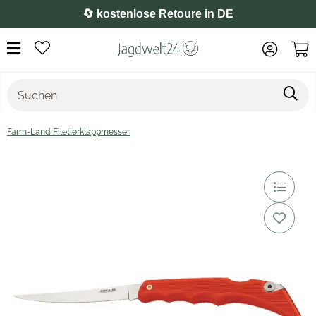
⭐️ 4,8 auf Google
Farm-Land Filetierklappmesser