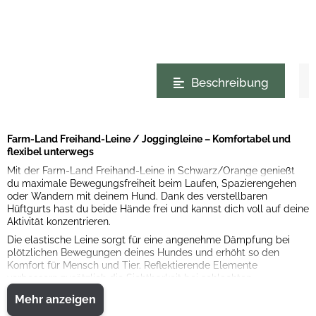
weitere Registerkarten anzeigen
Beschreibung
Farm-Land Freihand-Leine / Joggingleine – Komfortabel und
flexibel unterwegs
Mit der Farm-Land Freihand-Leine in Schwarz/Orange genießt
du maximale Bewegungsfreiheit beim Laufen, Spazierengehen
oder Wandern mit deinem Hund. Dank des verstellbaren
Hüftgurts hast du beide Hände frei und kannst dich voll auf deine
Aktivität konzentrieren.
Die elastische Leine sorgt für eine angenehme Dämpfung bei
plötzlichen Bewegungen deines Hundes und erhöht so den
Komfort für Mensch und Tier. Reflektierende Elemente
verbessern zusätzlich die Sichtbarkeit bei schlechten
Lichtverhältnissen.
Mehr anzeigen
Zwei praktische Taschen am Hüftgurt bieten Platz für wichtige