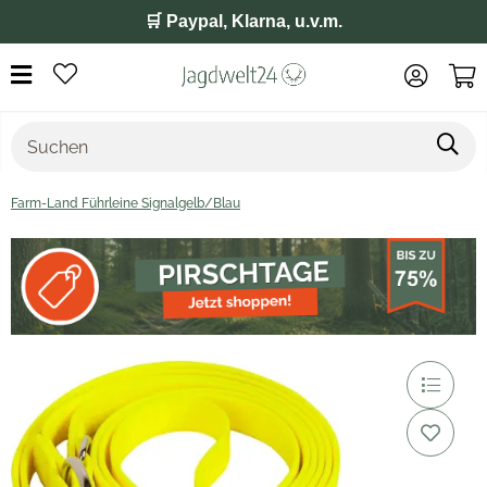
🛒 Paypal, Klarna, u.v.m.
Farm-Land Führleine Signalgelb/Blau