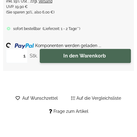
inkl. 19% USt. , zzgl.
Versand
UVP
:
19,90 €
(Sie sparen
30%
, also
6,00 €
)
sofort bestellbar
(
Lieferzeit:
1 - 2 Tage**
)
ing...
Komponenten werden geladen ...
Stk.
In den Warenkorb
Auf Wunschzettel
Auf die Vergleichsliste
Frage zum Artikel