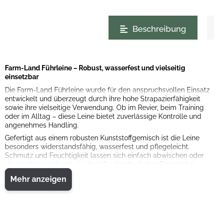
weitere Registerkarten anzeigen
Beschreibung
Farm-Land Führleine – Robust, wasserfest und vielseitig
einsetzbar
Die Farm-Land Führleine wurde für den anspruchsvollen Einsatz
entwickelt und überzeugt durch ihre hohe Strapazierfähigkeit
sowie ihre vielseitige Verwendung. Ob im Revier, beim Training
oder im Alltag – diese Leine bietet zuverlässige Kontrolle und
angenehmes Handling.
Gefertigt aus einem robusten Kunststoffgemisch ist die Leine
besonders widerstandsfähig, wasserfest und pflegeleicht.
Schmutz und Feuchtigkeit lassen sich einfach abwischen oder
abwaschen, wodurch sie ideal für den täglichen Einsatz bei
jedem Wetter geeignet ist.
Mehr anzeigen
Die Leine kann flexibel als klassische Führleine mit Handschlaufe
oder als praktische Umhängeleine genutzt werden. Die auffällige
Farbkombination aus Signalgelb und Blau sorgt zudem für eine
gute Sichtbarkeit.