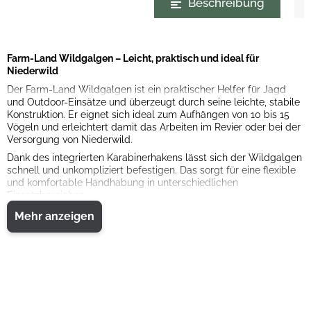
Beschreibung
Farm-Land Wildgalgen – Leicht, praktisch und ideal für
Niederwild
Der Farm-Land Wildgalgen ist ein praktischer Helfer für Jagd
und Outdoor-Einsätze und überzeugt durch seine leichte, stabile
Konstruktion. Er eignet sich ideal zum Aufhängen von 10 bis 15
Vögeln und erleichtert damit das Arbeiten im Revier oder bei der
Versorgung von Niederwild.
Dank des integrierten Karabinerhakens lässt sich der Wildgalgen
schnell und unkompliziert befestigen. Das sorgt für eine flexible
und komfortable Handhabung in unterschiedlichen
Einsatzbereichen.
Mit seiner kompakten Länge von 27 cm ist der Wildgalgen
Mehr anzeigen
einfach zu transportieren und jederzeit griffbereit. Die
hochwertige Verarbeitung „Made in Germany“ steht dabei für
Zuverlässigkeit und Langlebigkeit.
Eigenschaften:
• Wildgalgen zum Aufhängen von 10 bis 15 Vögeln
• Leichte und stabile Konstruktion
• Praktischer Karabinerhaken für einfache Befestigung