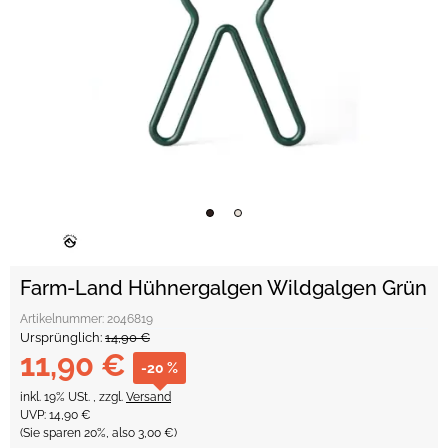
Farm-Land Hühnergalgen Wildgalgen Grün
Artikelnummer:
2046819
Ursprünglich:
14,90 €
11,90 €
-20 %
inkl. 19% USt. , zzgl.
Versand
UVP
:
14,90 €
(Sie sparen
20%
, also
3,00 €
)