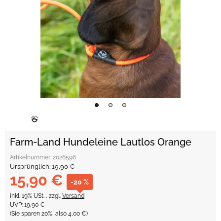
Farm-Land Hundeleine Lautlos Orange
Artikelnummer:
2026596
Ursprünglich:
19,90 €
15,90 €
-20 %
inkl. 19% USt. , zzgl.
Versand
UVP
:
19,90 €
(Sie sparen
20%
, also
4,00 €
)