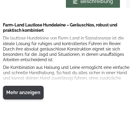
Beschreibung
Farm-Land Lautlose Hundeleine – Geräuschlos, robust und
praktisch kombiniert
Die lautlose Hundeleine von Farm-Land in Signalorange ist die
ideale Lösung für ruhiges und kontrolliertes Führen im Revier.
Durch ihre absolut geräuschlose Konstruktion eignet sie sich
besonders für die Jagd und Situationen, in denen unauffälliges
Arbeiten entscheidend ist.
Die Kombination aus Halsung und Leine ermöglicht eine einfache
und schnelle Handhabung. So hast du alles sicher in einer Hand
und kannst deinen Hund zuverlässig führen, ohne zusätzliche
Ausrüstung.
Das strapazierfähige Material sorgt für eine hohe Belastbarkeit
Mehr anzeigen
und eine lange Lebensdauer, auch bei intensiver Nutzung im
Gelände. Die auffällige Farbe in Signalorange bietet zudem eine
sehr gute Sichtbarkeit und erhöht die Sicherheit im Revier.
Eigenschaften:
• Lautlose Hundeleine für geräuschloses Arbeiten
• Kombination aus Halsung und Leine
• Strapazierfähig und langlebig