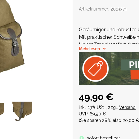
Artikelnummer:
2019374
Geräumiger und robuster 
Mit praktischer Schweißei
Hoher Tragekomfort durc
Mehr lesen
Viel Stauraum für Ausrüs
49,90 €
inkl. 19% USt. , zzgl.
Versand
UVP
:
69,90 €
(Sie sparen
28%
, also
20,00 €
sofort bestellbar