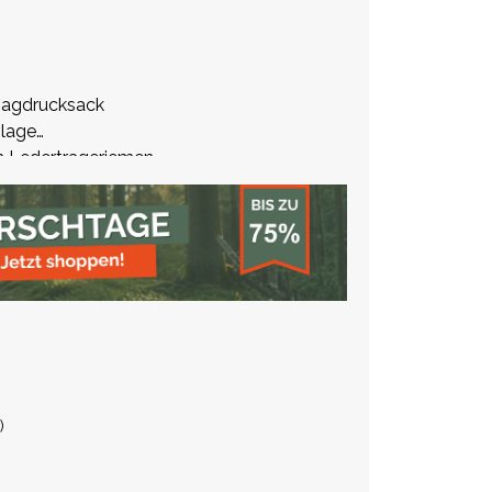
Jagdrucksack
nlage
h Ledertrageriemen
tung und Zubehör
)