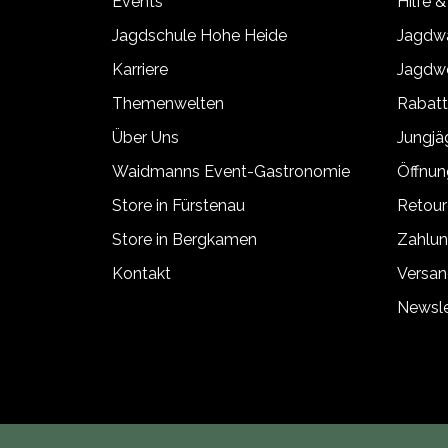
Events
Hilfe &
Jagdschule Hohe Heide
Jagdwa
Karriere
Jagdwe
Themenwelten
Rabat
Über Uns
Jungj
Waidmanns Event-Gastronomie
Öffnun
Store in Fürstenau
Retour
Store in Bergkamen
Zahlun
Kontakt
Versan
Newsle