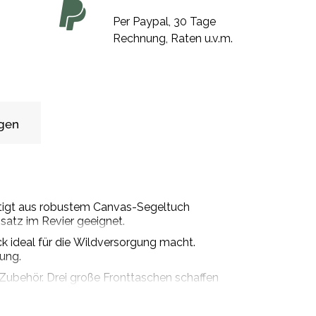
Per Paypal, 30 Tage
Rechnung, Raten u.v.m.
gen
ertigt aus robustem Canvas-Segeltuch
satz im Revier geeignet.
k ideal für die Wildversorgung macht.
zung.
Zubehör. Drei große Fronttaschen schaffen
polsterten Trageriemen aus Leder sorgen