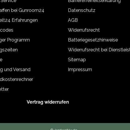
 Service
Barrierefreiheitserklärung
ffen bei Gunroom24
Datenschutz
lt24 Erfahrungen
AGB
tcodes
Widerrufsrecht
äger Programm
Batteriegesetzhinweise
gszeiten
Widerrufsrecht bei Dienstlei
e
Sitemap
g und Versand
Impressum
dkostenrechner
tter
Vertrag widerrufen