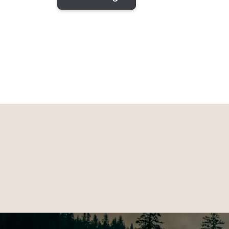
Eigenschaften:
• Robuster Jagdrucksack aus strapazierfähi
• Wasserabweisend und pflegeleicht
• Herausnehmbare, wasserdichte Schweißeinl
• Verstärkte Innennähte für zusätzliche Stabili
• Drei große Fronttaschen für mehr Stauraum
• Längenverstellbare und gepolsterte Ledert
Material & Verarbeitung:
• Ideal für Jagd, Revier und Outdoor-Einsätze
• Material: Canvas-Segeltuch
Technische Daten:
• Maße: ca. 65 × 60 cm
• Fassungsvermögen: ca. 48 Liter
• Farbe: Oliv