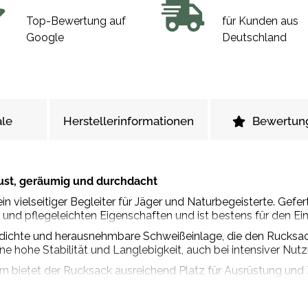
Top-Bewertung auf
für Kunden aus
Google
Deutschland
le
Herstellerinformationen
Bewertun
ust, geräumig und durchdacht
n vielseitiger Begleiter für Jäger und Naturbegeisterte. Gef
nd pflegeleichten Eigenschaften und ist bestens für den Ein
serdichte und herausnehmbare Schweißeinlage, die den Rucksac
ne hohe Stabilität und Langlebigkeit, auch bei intensiver Nut
n bietet der Rucksack ausreichend Platz für Ausrüstung und 
bersichtliche Organisation. Die längenverstellbaren und ge
 längeren Strecken.