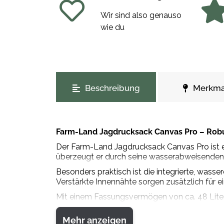
Wir sind also genauso
wie du
weitere Registerkarten anzeigen
Beschreibung
Merkma
Farm-Land Jagdrucksack Canvas Pro – Rob
Der Farm-Land Jagdrucksack Canvas Pro ist ei
überzeugt er durch seine wasserabweisenden u
Besonders praktisch ist die integrierte, was
Verstärkte Innennähte sorgen zusätzlich für ei
Mit einem Fassungsvermögen von ca. 48 Liter
zusätzlichen Stauraum und ermöglichen eine ü
dabei für einen hohen Tragekomfort, auch auf
Mehr anzeigen