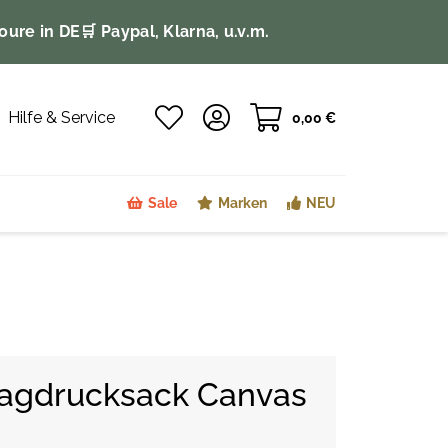
oure in DE
🛒 Paypal, Klarna, u.v.m.
Hilfe & Service
0,00 €
Sale
Marken
NEU
agdrucksack Canvas