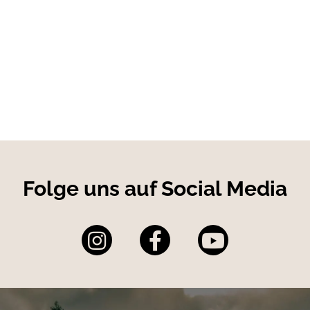
gem Canvas-Segeltuch
age
tät
rageriemen
Folge uns auf Social Media