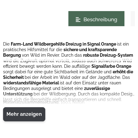
weitere Registerkarten anzeigen
Beschreibung
Die
Farm-Land Wildbergehilfe Dreizug in Signal Orange
ist ein
praktisches Hilfsmittel für die
sichere und kraftsparende
Bergung
von Wild im Revier. Durch das
robuste Dreizug-System
wird die Zugkraft optimal verteilt, sodass auch schwereres Wild
effizient bewegt werden kann. Die auffällige
Signalfarbe Orange
sorgt dabei für eine gute Sichtbarkeit im Gelände und
erhöht die
Sicherheit
bei der Arbeit im Wald oder auf der Jagdfläche. Das
widerstandsfähige Material
ist auf den Einsatz unter rauen
Bedingungen ausgelegt und bietet eine
zuverlässige
Unterstützung
bei der Wildbergung. Durch das kompakte Design
lässt sich die Bergehilfe einfach transportieren und schnell
Materialzusammensetzung:
100% Nylon
einsetzen.
Mehr anzeigen