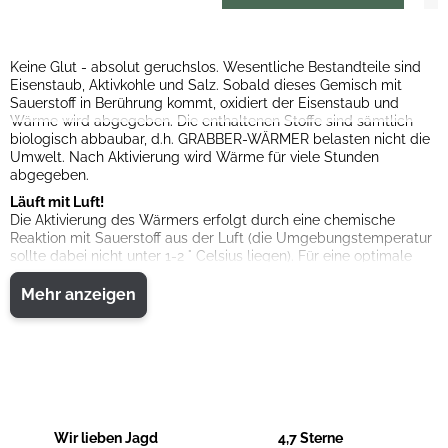
Keine Glut - absolut geruchslos. Wesentliche Bestandteile sind
Eisenstaub, Aktivkohle und Salz. Sobald dieses Gemisch mit
Sauerstoff in Berührung kommt, oxidiert der Eisenstaub und
Wärme wird abgegeben. Die enthaltenen Stoffe sind sämtlich
biologisch abbaubar, d.h. GRABBER-WÄRMER belasten nicht die
Umwelt. Nach Aktivierung wird Wärme für viele Stunden
abgegeben.
Läuft mit Luft!
Die Aktivierung des Wärmers erfolgt durch eine chemische
Reaktion mit Sauerstoff aus der Luft (die Umgebungstemperatur
sollte dabei nicht unter 1-2 ° Celsius liegen). Für eine optimale
Wärmeentwicklung wird empfohlen, den Wärmer einige Minuten
vor Gebrauch aus der Verpackung zu entnehmen und bei
Mehr anzeigen
Zimmertemperatur zu belassen.
Temperaturentwicklung: Handwärmer ca. 57-70°C
Wärmedauer ca. 7h
2 Stück
Wir lieben Jagd
4,7 Sterne