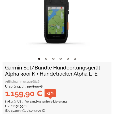
Garmin Set/Bundle Hundeortungsgerät
Alpha 300i K + Hundetracker Alpha LTE
Artikelnummer:
2046846
Ursprünglich:
1.198,99 €
1.159,90 €
-3 %
inkl. 19% USt. ,
Versandkostenfreie Lieferung
UVP
:
1.198,99 €
(Sie sparen
3%
, also
39,09 €
)