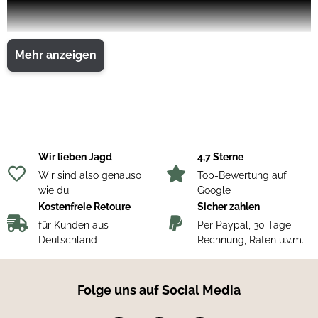
Mehr anzeigen
Wir lieben Jagd
4,7 Sterne
Wir sind also genauso
Top-Bewertung auf
wie du
Google
Kostenfreie Retoure
Sicher zahlen
für Kunden aus
Per Paypal, 30 Tage
Deutschland
Rechnung, Raten u.v.m.
Funktionen
Beschreibung
Auf einem noch helleren, 3,5-Zoll großen
Display mit einer Aktualisierungsrate von bis
Folge uns auf Social Media
zu 5 Sekunden kannst du Karten anzeigen
Klares
und deine Hunde zuverlässig orten. Das
Touchsdisplay
reaktionsschnelle Touchdisplay ist bei