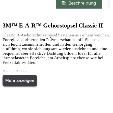
Beschreibung
3M™ E-A-R™ Gehörstöpsel Classic II
Classic II -Gehörschutzstöpsel bestehen aus einem weichen,
Energie absorbierenden Polymerschaumstoff. Sie lassen
sich leicht zusammenrollen und in den Gehörgang
einführen, wo sie sich langsam wieder ausdehnen und eine
bequeme, aber effektive Dichtung bilden. Ideal für alle
lärmbelasteten Bereiche, am Arbeitsplatz ebenso wie bei
Freizeitaktivitäten.
Pack à 5 Paar.
Eigenschaften
Mehr anzeigen
Angeraute Oberfläche
In vielen weiteren Packungsgrößen erhältlich
Vorteile
Nicht entflammbar
Feuchtigkeitsbeständig
Reagiert auf Körpertemperatur
Für alle Anwender die richtige Packungsgröße
Vorzuformender Gehörschutzstöpsel
Hygienische Lagerung und Ausgabe an Mitarbeiter
Weicher, energieabsorbierender Polymerschaumstoff
Komfortabel und hygienisch
Minimale Druckentwicklung im Ohr
Wird durch Wärme weicher