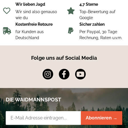
Wir lieben Jagd
4,7 Sterne
Wir sind also genauso
Top-Bewertung auf
Produktnutzen
wie du
Google
Gehörschutz immer griffbereit
Kostenfreie Retoure
Sicher zahlen
Höchster Tragekomfort durch sehr gute Anpassung
Sehr gut geeignet bei langer Tragedauer
für Kunden aus
Per Paypal, 30 Tage
Verrutscht nicht im Gehörgang
Deutschland
Rechnung, Raten u.v.m.
Folge uns auf Social Media
DIE WAIDMANNSPOST
Newsletter-Registrierung
Abonnieren →