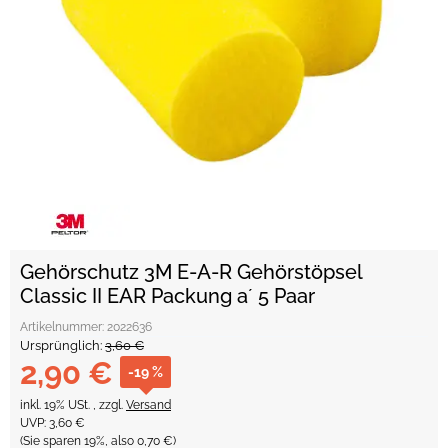
Gehörschutz 3M E-A-R Gehörstöpsel
Classic II EAR Packung a´ 5 Paar
Artikelnummer:
2022636
Ursprünglich:
3,60 €
2,90 €
-19 %
inkl. 19% USt. , zzgl.
Versand
UVP
:
3,60 €
(Sie sparen
19%
, also
0,70 €
)