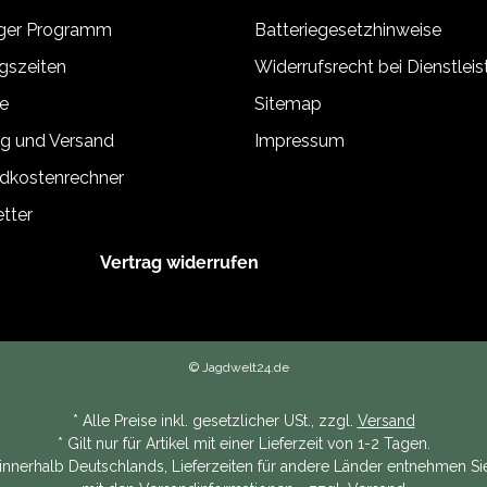
äger Programm
Batteriegesetzhinweise
gszeiten
Widerrufsrecht bei Dienstlei
e
Sitemap
g und Versand
Impressum
dkostenrechner
tter
Vertrag widerrufen
© Jagdwelt24.de
* Alle Preise inkl. gesetzlicher USt., zzgl.
Versand
* Gilt nur für Artikel mit einer Lieferzeit von 1-2 Tagen.
n innerhalb Deutschlands, Lieferzeiten für andere Länder entnehmen Sie