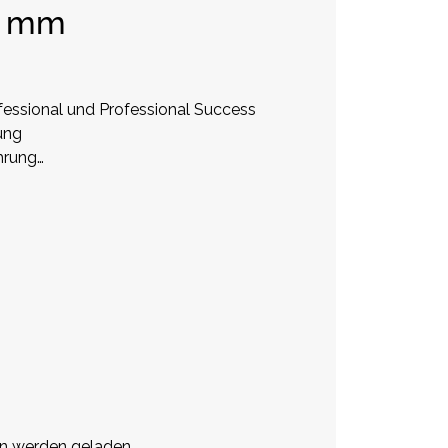
5 mm
fessional und Professional Success
ung
hrung
werden geladen ...