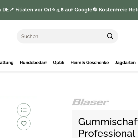
n DE
📍 Filialen vor Ort
⭐️ 4,8 auf Google
🔄 Kostenfreie Ret
tattung
Hundebedarf
Optik
Heim & Geschenke
Jagdarten
Gummischaf
Professional