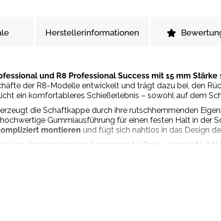
le
Herstellerinformationen
Bewertun
ofessional und R8 Professional Success mit 15 mm Stärke
schäfte der R8-Modelle entwickelt und trägt dazu bei, den Rück
cht ein komfortableres Schießerlebnis – sowohl auf dem Schi
erzeugt die Schaftkappe durch ihre rutschhemmenden Eigens
hochwertige Gummiausführung für einen festen Halt in der Sc
kompliziert montieren
und fügt sich nahtlos in das Design de
ör zu einer langlebigen Ergänzung für Deine Jagdwaffe. Mit 
unterstützt ein angenehmes Schießen auch bei stärkeren Kal