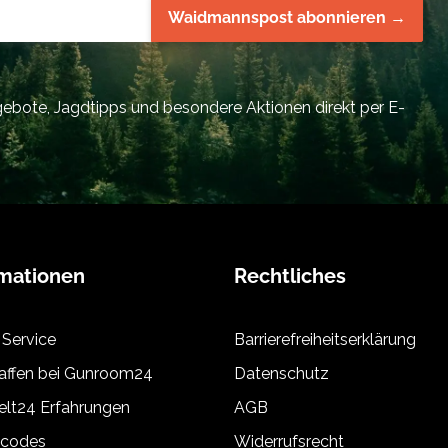
Waidmannspost abonnieren →
bote, Jagdtipps und besondere Aktionen direkt per E-
rmationen
Rechtliches
 Service
Barrierefreiheitserklärung
ffen bei Gunroom24
Datenschutz
lt24 Erfahrungen
AGB
tcodes
Widerrufsrecht