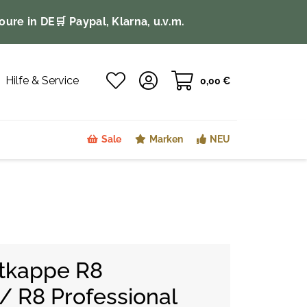
oure in DE
🛒 Paypal, Klarna, u.v.m.
Hilfe & Service
0,00 €
Sale
Marken
NEU
tkappe R8
 / R8 Professional