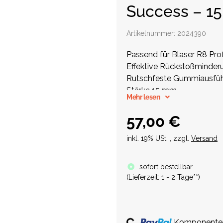
Success – 1
Artikelnummer:
2024390
Passend für Blaser R8 Pro
Effektive Rückstoßminder
Rutschfeste Gummiausfü
Stärke 15 mm
Mehr lesen
57,00 €
inkl. 19% USt. , zzgl.
Versand
sofort bestellbar
(
Lieferzeit:
1 - 2 Tage**
)
Loading...
Komponenten 