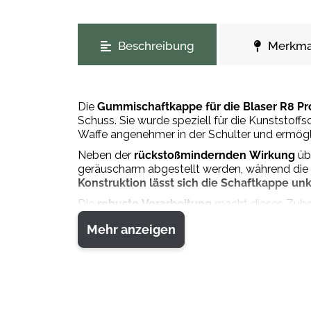
weitere Registerkarten anzeigen
Beschreibung
Merkma
Die
Gummischaftkappe für die Blaser R8 Pr
Schuss. Sie wurde speziell für die Kunststoff
Waffe angenehmer in der Schulter und ermögli
Neben der
rückstoßmindernden Wirkung
üb
geräuscharm abgestellt werden, während die 
Konstruktion lässt sich die Schaftkappe un
Die
robuste Verarbeitung
macht dieses Zubeh
sie Komfort und Kontrolle gleichermaßen und 
Mehr anzeigen
Material:
Hochwertige Gummimischung