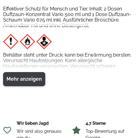
Effektiver Schutz für Mensch und Tier. Inhalt: 2 Dosen
Duftzaun-Konzentrat Vario 500 ml und 1 Dose Duftzaun-
Schaum Vario 675 ml inkl. Ausführlicher Broschüre.
Anwendbar mit und ohne Dosiergerät.
Behälter steht unter Druck: kann bei Erwärmung bersten.
Verursacht Hautreizungen. Kann allergische
Hautreaktionen verursachen. Verursacht schwere
Augenreizung. Kann bei Einatmen Allergie, asthmaartige
Symptome oder Atembeschwerden verursachen. Kann
Mehr anzeigen
die Atemwege reizen. Kann vermutlich Krebs erzeugen.
Kann die Organe schädigen bei längerer oder
wiederholter Exposition.
Wir lieben Jagd
4,7 Sterne
Wir sind also genauso
Top-Bewertung auf
wie du
Google