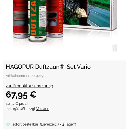
HAGOPUR Duftzaun®-Set Vario
Artikelnummer:
2024219
zur Produktbeschreibung
67,95 €
40,57 € pro 1 l
inkl. 19% USt. , zzgl.
Versand
sofort bestellbar
(
Lieferzeit:
3 - 4 Tage**
)