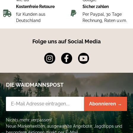
Kostenfreie Retoure
Sicher zahlen
für Kunden aus
Per Paypal, 30 Tage
Deutschland
Rechnung, Raten u.v.m.
Folge uns auf Social Media
DIE WAIDMANNSPOST
Newsletter-Registrierung
Abonnieren →
Nichts mehr verpassen!
Neue Markenwelten, ausgewählte Angebote, Jagdtipps und
besondere Aktionen direkt per E-Mail.