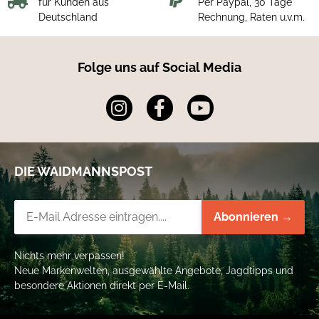
für Kunden aus
Per Paypal, 30 Tage
Futter 2: 100 % Polyester
Deutschland
Rechnung, Raten u.v.m.
Folge uns auf Social Media
DIE WAIDMANNSPOST
Newsletter-Registrierung
Abonnieren →
Nichts mehr verpassen!
Neue Markenwelten, ausgewählte Angebote, Jagdtipps und
besondere Aktionen direkt per E-Mail.