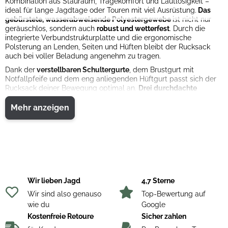
Kombination aus Stauraum, Tragekomfort und Lautlosigkeit –
ideal für lange Jagdtage oder Touren mit viel Ausrüstung.
Das
gebürstete, wasserabweisende Polyestergewebe
ist nicht nur
geräuschlos, sondern auch
robust und wetterfest
. Durch die
integrierte Verbundstrukturplatte und die ergonomische
Polsterung an Lenden, Seiten und Hüften bleibt der Rucksack
auch bei voller Beladung angenehm zu tragen.
Dank der
verstellbaren Schultergurte
, dem Brustgurt mit
Notfallpfeife und dem eng anliegenden Hüftgurt passt sich der
Rucksack deiner Bewegung optimal an.
Drei durchdachte
Ladeebenen
ermöglichen dir eine clevere Organisation. Im
Hauptfach lassen sich schwere Gegenstände sicher
Mehr anzeigen
unterbringen, während du im unteren, von außen zugänglichen
Fach leichte oder nasse Ausrüstung wie Stiefel verstauen kannst.
Die praktische Reißverschlussblende sorgt für zusätzliche
Ordnung. Im Deckelfach und den vorderen Taschen verstaust du
Zubehör, das schnell griffbereit sein muss. Für die
Flüssigkeitsversorgung ist ein separates Fach für
eine Trinkblase
Zwei seitliche Taschen bieten Platz für Flaschen oder weiteres
integriert
.
Zubehör. Bei starkem Regen schützt dich
die ausziehbare Blaze-
Wir lieben Jagd
4,7 Sterne
Regenhülle
aus dem Bodenfach – gut sichtbar und zuverlässig.
Wir sind also genauso
Top-Bewertung auf
Material
:
wie du
Google
Außen 1: 100 % Polyester, laminiert mit PVC
Außen 2: 100 % Polyester
Kostenfreie Retoure
Sicher zahlen
Futter 1: 100 % Polyester