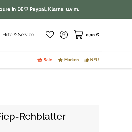
oure in DE
🛒 Paypal, Klarna, u.v.m.
Hilfe & Service
0,00 €
Sale
Marken
NEU
ep-Rehblatter