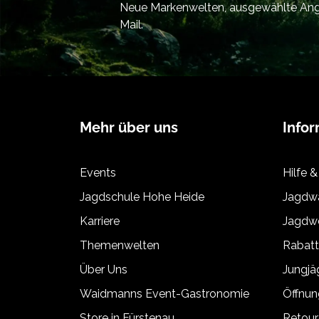
Neue Markenwelten, ausgewählte Ange
Mail.
Mehr über uns
Info
Events
Hilfe &
Jagdschule Hohe Heide
Jagdwa
Karriere
Jagdwe
Themenwelten
Rabat
Über Uns
Jungj
Waidmanns Event-Gastronomie
Öffnun
Store in Fürstenau
Retour