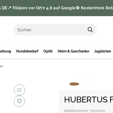
n DE
📍 Filialen vor Ort
⭐️ 4,8 auf Google
🔄 Kostenfreie Ret
tattung
Hundebedarf
Optik
Heim & Geschenke
Jagdarten
er
HUBERTUS Fi
Artikelnummer:
71101000