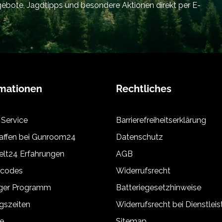
bote, Jagdtipps und besondere Aktionen direkt per E-
rmationen
Rechtliches
 Service
Barrierefreiheitserklärung
ffen bei Gunroom24
Datenschutz
lt24 Erfahrungen
AGB
tcodes
Widerrufsrecht
äger Programm
Batteriegesetzhinweise
gszeiten
Widerrufsrecht bei Dienstlei
e
Sitemap