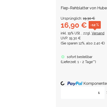
Fiep-Rehblatter von Hube
Ursprünglich:
19,30 €
16,90 €
-12 %
inkl. 19% USt. , zzgl.
Versand
UVP
:
19,30 €
(Sie sparen
12%
, also
2,40 €
)
sofort bestellbar
(
Lieferzeit:
1 - 2 Tage**
)
Komponenten 
Loading...