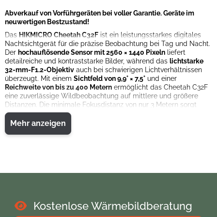
Abverkauf von Vorführgeräten bei voller Garantie. Geräte im
neuwertigen Bestzustand!
Das
HIKMICRO Cheetah C32F
ist ein leistungsstarkes digitales
Nachtsichtgerät für die präzise Beobachtung bei Tag und Nacht.
Der
hochauflösende Sensor mit 2560 × 1440 Pixeln
liefert
detailreiche und kontraststarke Bilder, während das
lichtstarke
32-mm-F1.2-Objektiv
auch bei schwierigen Lichtverhältnissen
überzeugt. Mit einem
Sichtfeld von 9,9° × 7,5°
und einer
Reichweite von bis zu 400 Metern
ermöglicht das Cheetah C32F
eine zuverlässige Wildbeobachtung auf mittlere und größere
Distanzen. Die minimale Fokusdistanz von nur 3 Metern sorgt
zusätzlich für eine hohe Flexibilität im Revier.
Mehr anzeigen
Das
brillante 0,49-Zoll-OLED-Display mit 1920 × 1080 Pixeln
stellt das Bild gestochen scharf dar und bietet verschiedene
Beobachtungsmodi wie Tag, Nacht, Automatik und Defog. Die
integrierte Video- und Bildaufnahmefunktion ermöglicht es,
besondere Momente direkt festzuhalten. Dank der
rückstoßaktivierten Videoaufnahme werden wichtige Situationen
automatisch aufgezeichnet. Mit 64 GB internem Speicher,
Audioaufnahme und Hotspot-Funktion stehen umfangreiche
Möglichkeiten zur Dokumentation und Datenübertragung zur
Kostenlose Wärmebildberatung
Verfügung.