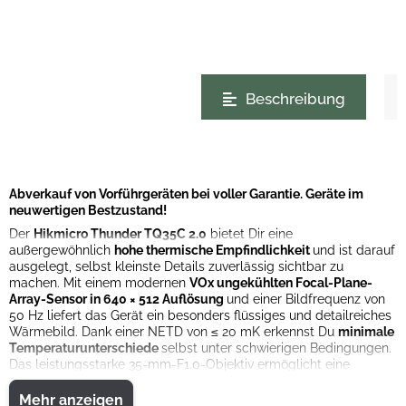
weitere Registerkarten anzeigen
Beschreibung
Abverkauf von Vorführgeräten bei voller Garantie. Geräte im
neuwertigen Bestzustand!
Der
Hikmicro Thunder TQ35C 2.0
bietet Dir eine
außergewöhnlich
hohe thermische Empfindlichkeit
und ist darauf
ausgelegt, selbst kleinste Details zuverlässig sichtbar zu
machen. Mit einem modernen
VOx ungekühlten Focal-Plane-
Array-Sensor in 640 × 512 Auflösung
und einer Bildfrequenz von
50 Hz liefert das Gerät ein besonders flüssiges und detailreiches
Wärmebild. Dank einer NETD von ≤ 20 mK erkennst Du
minimale
Temperaturunterschiede
selbst unter schwierigen Bedingungen.
Das leistungsstarke 35-mm-F1.0-Objektiv ermöglicht eine
beeindruckende
Erkennungsreichweite von bis zu 1800 m
bei
einem Sichtfeld von 12,52° × 10,03°. Die minimale Fokussierdistanz
Mehr anzeigen
Das
OLED-Display mit 1024 × 768 Pixeln
stellt die Wärmebilder