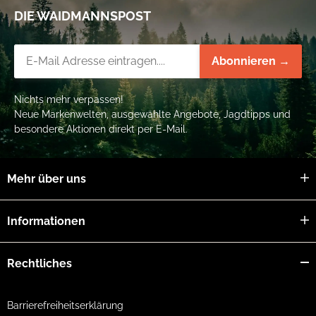
DIE WAIDMANNSPOST
Display
0,39" OLED, 1024 × 768
Speicher
16 GB intern
Newsletter-Registrierung
Abonnieren →
Akkulaufzeit
bis 6,5 h (WiFi aus)
Schutzklasse
IP67
Nichts mehr verpassen!
Gewicht
538 g
Neue Markenwelten, ausgewählte Angebote, Jagdtipps und
besondere Aktionen direkt per E-Mail.
Mehr über uns
Informationen
Rechtliches
Barrierefreiheitserklärung