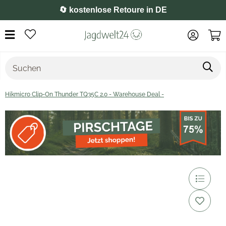
⭐️ 4,8 auf Google
Hikmicro Clip-On Thunder TQ35C 2.0 - Warehouse Deal -