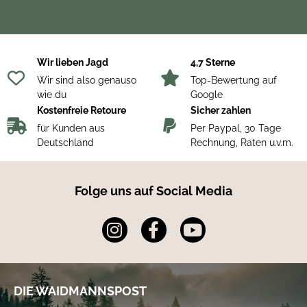
Betriebszeit
3,75 h
Stromversorgung
USB-C extern möglich
Gewicht
495 g
Maße
171,4 x 74,5 x 62,2 mm
Schutzklasse
IP67
Wir lieben Jagd
4,7 Sterne
Wir sind also genauso
Top-Bewertung auf
wie du
Google
Kostenfreie Retoure
Sicher zahlen
für Kunden aus
Per Paypal, 30 Tage
Deutschland
Rechnung, Raten u.v.m.
Folge uns auf Social Media
DIE WAIDMANNSPOST