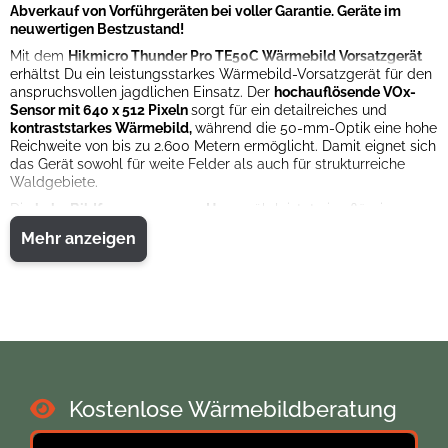
Abverkauf von Vorführgeräten bei voller Garantie. Geräte im
neuwertigen Bestzustand!
Mit dem
Hikmicro Thunder Pro TE50C Wärmebild Vorsatzgerät
erhältst Du ein leistungsstarkes Wärmebild-Vorsatzgerät für den
anspruchsvollen jagdlichen Einsatz. Der
hochauflösende VOx-
Sensor mit 640 x 512 Pixeln
sorgt für ein detailreiches und
kontraststarkes Wärmebild,
während die 50-mm-Optik eine hohe
Reichweite von bis zu 2.600 Metern ermöglicht. Damit eignet sich
das Gerät
sowohl für weite Felder als auch für strukturreiche
Waldgebiete.
Die
hohe Bildfrequenz von 50 Hz
gewährleistet eine flüssige
Darstellung auch bei schnellen Bewegungen. Mit einer NETD-
Mehr anzeigen
Empfindlichkeit von unter 35 mK werden selbst
kleinste
Temperaturunterschiede zuverlässig sichtbar
gemacht. Das
OLED-Display liefert dabei ein
klares und kontrastreiches Bild
,
während verschiedene Farbpaletten und Bildmodi eine flexible
Anpassung an unterschiedliche Einsatzsituationen ermöglichen.
Praktische Funktionen wie
digitaler Zoom, Hot Track, Bild-in-Bild,
Entfernungsmesser sowie Foto- und Videoaufnahme
erweitern
die Einsatzmöglichkeiten deutlich. Durch den integrierten
Speicher und die Wi-Fi-Funktion lassen sich Aufnahmen einfach
Kostenlose Wärmebildberatung
sichern und übertragen. Mit einem
Gewicht von 495 g
bleibt das
Gerät trotz seiner Leistungsfähigkeit handlich und gut führbar.