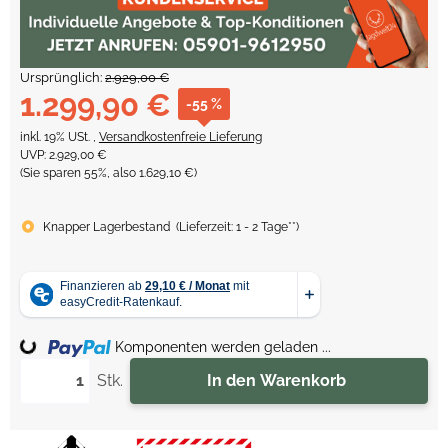
Ursprünglich:
2.929,00 €
1.299,90 €
-55 %
inkl. 19% USt. ,
Versandkostenfreie Lieferung
UVP
:
2.929,00 €
(Sie sparen
55%
, also
1.629,10 €
)
Knapper Lagerbestand
(
Lieferzeit:
1 - 2 Tage**
)
Loading...
Komponenten werden geladen ...
Stk.
In den Warenkorb