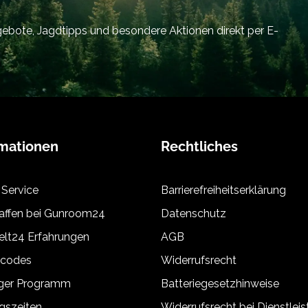
bote, Jagdtipps und besondere Aktionen direkt per E-
rmationen
Rechtliches
 Service
Barrierefreiheitserklärung
ffen bei Gunroom24
Datenschutz
lt24 Erfahrungen
AGB
tcodes
Widerrufsrecht
äger Programm
Batteriegesetzhinweise
gszeiten
Widerrufsrecht bei Dienstlei