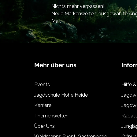
Nichts mehr verpassen!
Neue Markenwelten, ausgewählte Ange
Mail.
Mehr über uns
Info
Events
Hilfe &
Jagdschule Hohe Heide
Jagdwa
Karriere
Jagdwe
Themenwelten
Rabat
Über Uns
Jungj
Waidmanns Event-Gastronomie
Öffnun