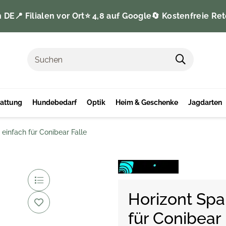
n DE
📍 Filialen vor Ort
⭐️ 4,8 auf Google
🔄 Kostenfreie Ret
tattung
Hundebedarf
Optik
Heim & Geschenke
Jagdarten
einfach für Conibear Falle
Horizont Spa
für Conibear 