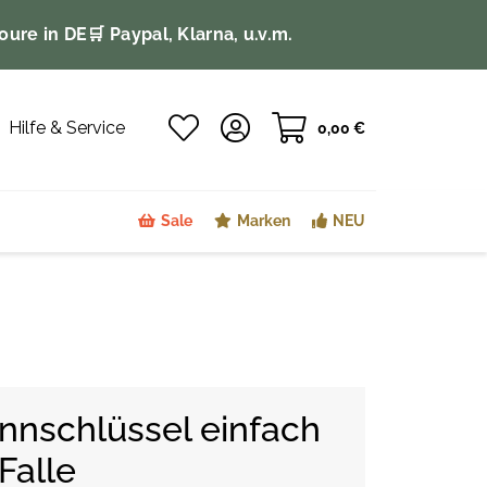
oure in DE
🛒 Paypal, Klarna, u.v.m.
Hilfe & Service
0,00 €
Sale
Marken
NEU
nnschlüssel einfach
Falle