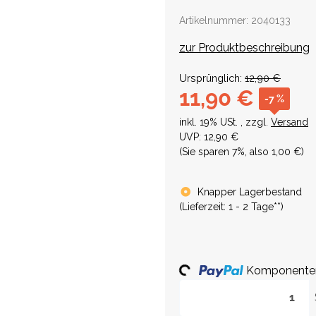
Artikelnummer:
2040133
zur Produktbeschreibung
Ursprünglich:
12,90 €
11,90 €
-7 %
inkl. 19% USt. , zzgl.
Versand
UVP
:
12,90 €
(Sie sparen
7%
, also
1,00 €
)
Knapper Lagerbestand
(
Lieferzeit:
1 - 2 Tage**
)
Komponenten 
Loading...