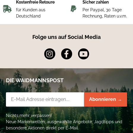
Kostenfreie Retoure
Sicher zahlen
für Kunden aus
Per Paypal, 30 Tage
Deutschland
Rechnung, Raten u.v.m.
Folge uns auf Social Media
DIE WAIDMANNSPOST
Newsletter-Registrierung
Abonnieren →
Nichts mehr verpassen!
Neue Markenwelten, ausgewählte Angebote, Jagdtipps und
besondere Aktionen direkt per E-Mail.