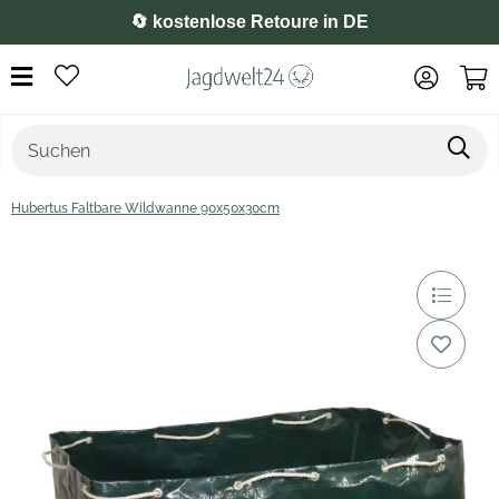
🔄 kostenlose Retoure in DE
Hubertus Faltbare Wildwanne 90x50x30cm