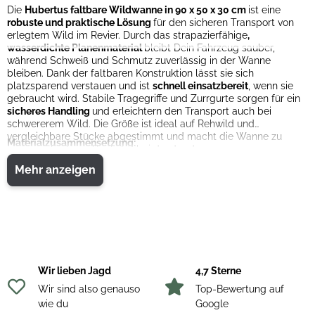
Die
Hubertus faltbare Wildwanne in 90 x 50 x 30 cm
ist eine
robuste und praktische Lösung
für den sicheren Transport von
erlegtem Wild im Revier. Durch das strapazierfähige
,
wasserdichte Planenmaterial
bleibt Dein Fahrzeug sauber,
während Schweiß und Schmutz zuverlässig in der Wanne
bleiben. Dank der faltbaren Konstruktion lässt sie sich
platzsparend verstauen und ist
schnell einsatzbereit
, wenn sie
gebraucht wird. Stabile Tragegriffe und Zurrgurte sorgen für ein
sicheres Handling
und erleichtern den Transport auch bei
schwererem Wild. Die Größe ist ideal auf Rehwild und
vergleichbare Stücke abgestimmt und macht die Wanne zu
Materialzusammensetzung:
einem vielseitigen Begleiter bei der Jagd.
71 % PVC, 29 % Polyester
Mehr anzeigen
Pflegehinweise:
Nach Gebrauch einfach mit Wasser ausspülen oder feucht
abwischen. Anschließend trocknen lassen und trocken lagern.
Keine scharfen Reinigungsmittel verwenden.
Wir lieben Jagd
4,7 Sterne
Wir sind also genauso
Top-Bewertung auf
wie du
Google