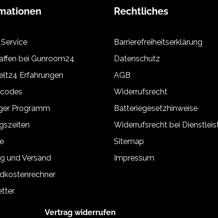
rmationen
Rechtliches
 Service
Barrierefreiheitserklärung
ffen bei Gunroom24
Datenschutz
lt24 Erfahrungen
AGB
tcodes
Widerrufsrecht
äger Programm
Batteriegesetzhinweise
gszeiten
Widerrufsrecht bei Dienstlei
e
Sitemap
g und Versand
Impressum
dkostenrechner
tter
Vertrag widerrufen