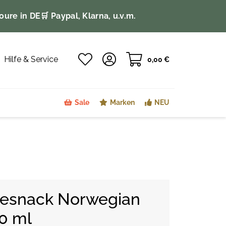
oure in DE
🛒 Paypal, Klarna, u.v.m.
Hilfe & Service
0,00 €
Sale
Marken
NEU
esnack Norwegian
0 ml