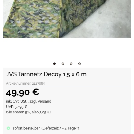
JVS Tarnnetz Decoy 1,5 x 6 m
Artikelnummer:
2127689
49,90 €
inkl. 19% USt. , zzgl.
Versand
UVP
:
52,95 €
(Sie sparen
5%
, also
3,05 €
)
sofort bestellbar
(
Lieferzeit:
3 - 4 Tage**
)