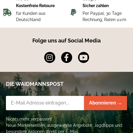
Kostenfreie Retoure
Sicher zahlen
für Kunden aus
Per Paypal, 30 Tage
Deutschland
Rechnung, Raten u.v.m.
Folge uns auf Social Media
DIE WAIDMANNSPOST
Newsletter-Registrierung
Abonnieren →
Nichts mehr verpassen!
Neue Markenwelten, ausgewählte Angebote, Jagdtipps und
besondere Aktionen direkt per E-Mail.