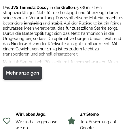
Das
JVS Tarnnetz Decoy
in der
Größe 1,5 x 6 m
ist ein
strapazierfähiges Netz für die Lockjagd und überzeugt durch
seine robuste Verarbeitung. Das synthetische Material macht es
besonders
langlebig
und
stabil
. Auf der Rückseite ist ein feines
schwarzes Mesh verarbeitet, das für zusätzliche Stärke sorgt.
Durch die Blätteroptik fügt sich das Netz harmonisch in die
Umgebung ein, sodass Du optimal verborgen bleibst, während
das Niederwild von der Rückseite aus gut sichtbar bleibt. Mit
einem Gewicht von nur 1,1 kg ist es zudem leicht zu
transportieren und schnell einsatzbereit.
Material: Synthetisch, Rückseite mit feinem schwarzem Mesh
Mehr anzeigen
Wir lieben Jagd
4,7 Sterne
Wir sind also genauso
Top-Bewertung auf
wie du
Google