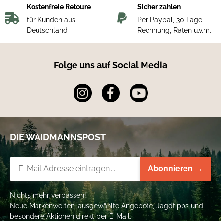
Kostenfreie Retoure
Sicher zahlen
für Kunden aus
Per Paypal, 30 Tage
Deutschland
Rechnung, Raten u.v.m.
Folge uns auf Social Media
DIE WAIDMANNSPOST
Newsletter-Registrierung
Abonnieren →
Nichts mehr verpassen!
Neue Markenwelten, ausgewählte Angebote, Jagdtipps und
besondere Aktionen direkt per E-Mail.