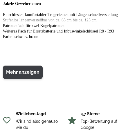
Jakele Gewehrriemen
Rutschfester, komfortabler Trageriemen mit Längenschnellverstellung.
Stufenlos längenverstellbar von ca. 65 cm bis ca. 125 cm
Patronenfach für zwei Kugelpatronen
Weiteres Fach für Ersatzbatterie und Inbuswinkelschlüssel R8 / R93
Farbe: schwarz-braun
Mehr anzeigen
Wir lieben Jagd
4,7 Sterne
Wir sind also genauso
Top-Bewertung auf
wie du
Google