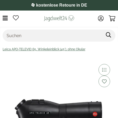
⭐️ 4,8 auf Google
Leica APO-TELEVID 65, Winkeleinblick (45°), ohne Okular