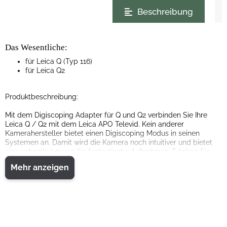
weitere Registerkarten anzeigen
Beschreibung
Das Wesentliche:
für Leica Q (Typ 116)
für Leica Q2
Produktbeschreibung:
Mit dem Digiscoping Adapter für Q und Q2 verbinden Sie Ihre
Leica Q / Q2 mit dem Leica APO Televid. Kein anderer
Kamerahersteller bietet einen Digiscoping Modus in seinen
Systemen an. Damit wird die Kamera noch intuitiver und bietet
eine schnelle Lösung für fantastische Aufnahmen. Erleben Sie
die Möglichkeiten in Verbindung mit dem APO Televid, zum
Mehr anzeigen
Beispiel mit dem digitalen Bildfeldwähler der Leica Q. Neben der
voll auflösenden 28 mm Brennweite bietet diese Funktion
zusätzlich Brennweiten von 35 und 50 mm. Die entsprechenden
Bildrahmen werden dabei auf Knopfdruck im Sucher
eingespiegelt.