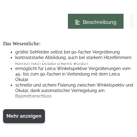
weitere Registerkarten anzeigen
Beschreibung
Das Wesentliche:
größte Sehfelder selbst bei 90-facher Vergrößerung
kontraststarke Abbildung, auch bei starkem Hitzeflimmern
können noch Details erkannt werden
ermöglicht für Leica Winkelspektive Vergrößerungen vom
45- bis zum 90-fachen in Verbindung mit dem Leica
Okular
schnelle und sichere Fixierung zwischen Winkelspektiv und
Okular, dank automatischer Verriegelung am
Bajonettanschluss
Produktbeschreibung:
Mehr anzeigen
An allen Leica APO-Televid Winkel-Spektiven ermöglicht darüber
hinaus der Leica Extender 1.8 x in Verbindung mit dem Okular
Vergrößerungen bis zum 90-fachen. Dank dieser enormen