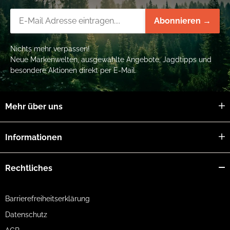
Gewicht: 870 g ohne Batterie
günstiger Preis und umfangreicher Kundenservice
Newsletter-Registrierung
Abonnieren →
Batterie: 1 x 3 V / Lithium Type CR2
Lieferumfang: Tragriemen, Schutzkappen, Tasche,
Batterie
Nichts mehr verpassen!
Neue Markenwelten, ausgewählte Angebote, Jagdtipps und
besondere Aktionen direkt per E-Mail.
Mehr über uns
Informationen
Rechtliches
Barrierefreiheitserklärung
Datenschutz