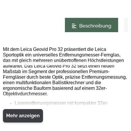
weitere Registerkarten anzeigen
Beschreibung
Mit dem Leica Geovid Pro 32 präsentiert die Leica
Sportoptik ein universelles Entfernungsmesser-Fernglas,
das mit gleich mehreren unübertroffenen Höchstleistungen
aufwartet. Das Leica Geovid Pro 32 setzt einen neuen
Maßstab im Segment der professionellen Premium-
Ferngläser durch beste Optik, präzise Entfernungsmessung,
einen multifunktionalen Ballistikrechner und die
ergonomische Bauform basierend auf einem 32er-
Objektivdurchmesser.
Laserentfernungsmesser mit kompakter 32er-
Ergonomie
Mehr anzeigen
griffige Konstruktion mit offener Brücke
geringes Gewicht und sehr einfache Bedienbarkeit