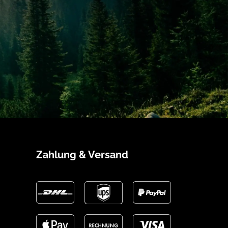
-System HLS®
Zahlung & Versand