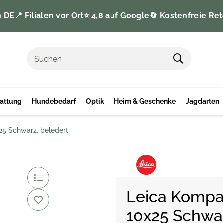
n DE
📍 Filialen vor Ort
⭐️ 4,8 auf Google
🔄 Kostenfreie Ret
tattung
Hundebedarf
Optik
Heim & Geschenke
Jagdarten
25 Schwarz, beledert
Leica Kompak
10x25 Schwar