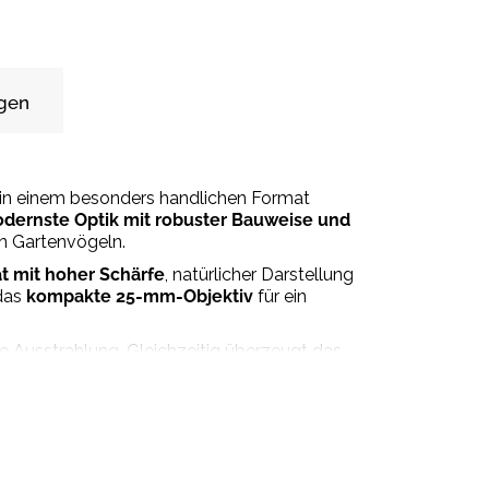
gen
g in einem besonders handlichen Format
dernste Optik mit robuster Bauweise und
n Gartenvögeln.
ät mit hoher Schärfe
, natürlicher Darstellung
das
kompakte 25-mm-Objektiv
für ein
e Ausstrahlung. Gleichzeitig überzeugt das
 Jackentasche oder Gepäck Platz findet und
tung verzichten möchten. Es verbindet Eleganz,