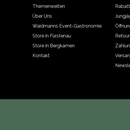
Themenwelten
Rabat
Abmessungen (B × H × T)
Über Uns
Jungj
Gewicht
Waidmanns Event-Gastronomie
Öffnun
Store in Fürstenau
Retour
Store in Bergkamen
Zahlun
Kontakt
Versan
Newsle