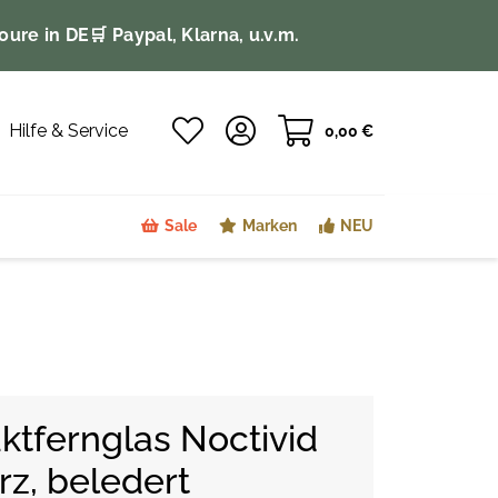
oure in DE
🛒 Paypal, Klarna, u.v.m.
Hilfe & Service
0,00 €
Sale
Marken
NEU
tfernglas Noctivid
z, beledert