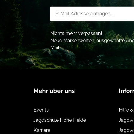
Austrittspupillenlage
Newsletter-Registrierung
Objektiver Sehwinkel
Nahbereich
Nichts mehr verpassen!
Einstellbarer Augenabstand
Neue Markenwelten, ausgewählte Ange
Transmission
Mail.
Dioptrienausgleich
Brillenträgerokular
Augenmuschel
Prismensystem
Mehr über uns
Info
Vergütung
Events
Hilfe &
Fokussierung
Jagdschule Hohe Heide
Jagdwa
Wasserdichtigkeit
Karriere
Jagdwe
Gehäuse