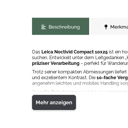
weitere Registerkarten anzeigen
Beschreibung
Merkma
Das
Leica Noctivid Compact 10x25
ist ein h
suchen. Entwickelt unter dem Leitgedanken „K
präziser Verarbeitung
– perfekt für Wanderu
Trotz seiner kompakten Abmessungen liefert
und exzellentem Kontrast. Die
10
-
fache Ver
angenehm leichtes und mobiles Handling sorg
Die
edle Belederung
sorgt für eine
angeneh
Noctivid Compact 10x25 durch seine kompakt
Mehr anzeigen
jederzeit schnell einsatzbereit ist.
Das Leica Noctivid Compact 10x25 eignet sich 
Robustheit und höchste Präzision in einem k
Material: