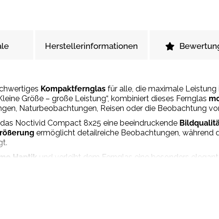
le
Herstellerinformationen
Bewertun
ochwertiges
Kompaktfernglas
für alle, die maximale Leistun
leine Größe – große Leistung“, kombiniert dieses Fernglas
mo
ngen, Naturbeobachtungen, Reisen oder die Beobachtung vo
 das Noctivid Compact 8x25 eine beeindruckende
Bildqualit
größerung
ermöglicht detailreiche Beobachtungen, während 
t.
me Haptik
und verleiht dem Fernglas eine besonders elegant
e Bauweise und das geringe Gewicht, wodurch es bequem in
ideal für alle, die unterwegs nicht auf optische Spitzenleis
ompakten Premium-Fernglas für nahezu jede Situation.