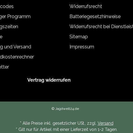
tcodes
Widerrufsrecht
110 × 112 × 40 mm
äger Programm
Batteriegesetzhinweise
ca. 359 g (beledert)
gszeiten
Widerrufsrecht bei Dienstlei
e
Sitemap
g und Versand
Impressum
dkostenrechner
tter
Vertrag widerrufen
© Jagdwelt24.de
* Alle Preise inkl. gesetzlicher USt., zzgl.
Versand
* Gilt nur für Artikel mit einer Lieferzeit von 1-2 Tagen.