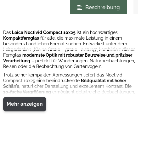
weitere Registerkarten anzeigen
Beschreibung
Das
Leica Noctivid Compact 10x25
ist ein hochwertiges
Kompaktfernglas
für alle, die maximale Leistung in einem
besonders handlichen Format suchen. Entwickelt unter dem
Leitgedanken „Kleine Größe – große Leistung“, kombiniert dieses
Fernglas
modernste Optik mit robuster Bauweise und präziser
Verarbeitung
– perfekt für Wanderungen, Naturbeobachtungen,
Reisen oder die Beobachtung von Gartenvögeln.
Trotz seiner kompakten Abmessungen liefert das Noctivid
Compact 10x25 eine beeindruckende
Bildqualität mit hoher
Schärfe
, natürlicher Darstellung und exzellentem Kontrast. Die
10
-
fache Vergrößerung
ermöglicht detailreiche Beobachtungen,
während das
kompakte 25-mm-Objektiv
für ein angenehm
leichtes und mobiles Handling sorgt.
Mehr anzeigen
Die
griffige, stoßfeste Gummierung
bietet sicheren Halt und
macht das Fernglas besonders
widerstandsfähig im
anspruchsvollen Outdoor-Einsatz
. Gleichzeitig überzeugt es
durch eine ergonomische Bauweise und ein geschmeidiges
Fokussiersystem, das schnelle und präzise Einstellungen
ermöglicht.