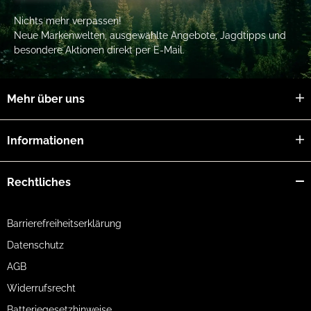
Nichts mehr verpassen!
Dämmerungszahl
15,8
Neue Markenwelten, ausgewählte Angebote, Jagdtipps und
Sehfeld auf 1.000 m
100 m
besondere Aktionen direkt per E-Mail.
Sehfeld für
100 m
Brillenträger
Mehr über uns
Austrittspupillenlage
15 mm
Objektiver Sehwinkel
5,7°
Informationen
Nahbereich
ca. 2 m
Rechtliches
Einstellbarer
37 - 84 mm
Augenabstand
Transmission
90 %
Barrierefreiheitserklärung
Dioptrienausgleich
± 4 dpt.
Datenschutz
AGB
Brillenträgerokular
Ja
Widerrufsrecht
Augenmuschel
Drehschiebehülse mit 2 Raststufen
Batteriegesetzhinweise