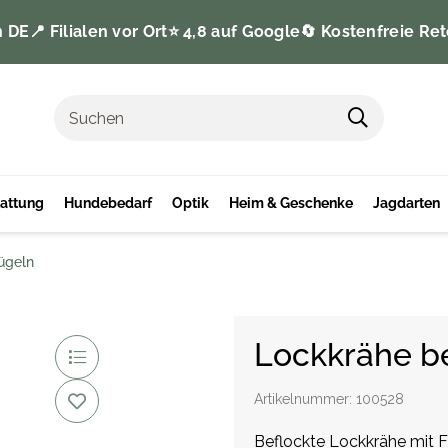
n DE
📍 Filialen vor Ort
⭐️ 4,8 auf Google
🔄 Kostenfreie Ret
tattung
Hundebedarf
Optik
Heim & Geschenke
Jagdarten
ügeln
Lockkrähe be
Artikelnummer:
100528
Beflockte Lockkrähe mit F