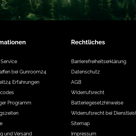
rmationen
Rechtliches
 Service
Barrierefreiheitserklärung
ffen bei Gunroom24
Datenschutz
lt24 Erfahrungen
AGB
tcodes
Widerrufsrecht
äger Programm
Batteriegesetzhinweise
gszeiten
Widerrufsrecht bei Dienstlei
e
Sitemap
g und Versand
Impressum