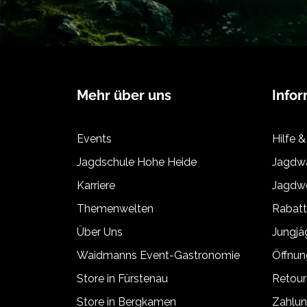
Mehr über uns
Info
Events
Hilfe &
Jagdschule Hohe Heide
Jagdwa
Karriere
Jagdwe
Themenwelten
Rabat
Über Uns
Jungj
Waidmanns Event-Gastronomie
Öffnun
Store in Fürstenau
Retour
Store in Bergkamen
Zahlun