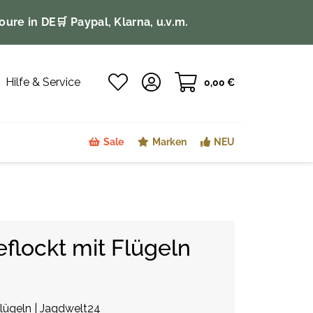
oure in DE
🛒 Paypal, Klarna, u.v.m.
Hilfe & Service
0,00 €
Sale
Marken
NEU
flockt mit Flügeln
lügeln | Jagdwelt24