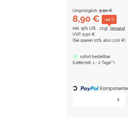
Ursprünglich:
9,90 €
8,90 €
-10 %
inkl. 19% USt. , zzgl.
Versand
UVP
:
9,90 €
(Sie sparen
10%
, also
1,00 €
)
sofort bestellbar
(
Lieferzeit:
1 - 2 Tage**
)
Loading...
Komponenten 