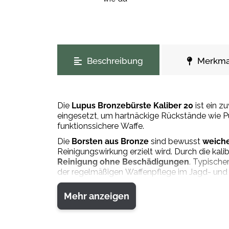
weitere Registerkarten anzeigen
Beschreibung
Merkma
Die
Lupus Bronzebürste Kaliber 20
ist ein 
eingesetzt, um hartnäckige Rückstände wie P
funktionssichere Waffe.
Die
Borsten aus Bronze
sind bewusst
weiche
Reinigungswirkung erzielt wird. Durch die ka
Reinigung ohne Beschädigungen
. Typische
der regelmäßigen Waffenpflege im Jagd- und 
Die Bronzebürste ist robust gefertigt und für
Mehr anzeigen
eignet.
Materialzusammensetzung:
Bronze, Metallk
Pflegehinweise
: Nach Gebrauch reinigen und