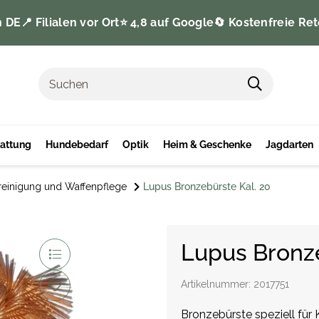
n DE
📍 Filialen vor Ort
⭐️ 4,8 auf Google
🔄 Kostenfreie Ret
tattung
Hundebedarf
Optik
Heim & Geschenke
Jagdarten
reinigung und Waffenpflege
Lupus Bronzebürste Kal. 20
Lupus Bronze
Artikelnummer:
2017751
Bronzebürste speziell für 