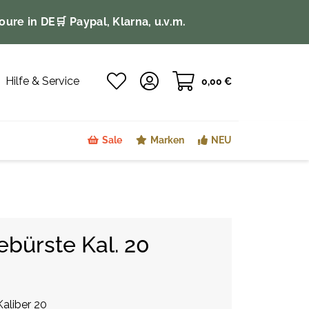
oure in DE
🛒 Paypal, Klarna, u.v.m.
Hilfe & Service
0,00 €
Sale
Marken
NEU
bürste Kal. 20
Kaliber 20