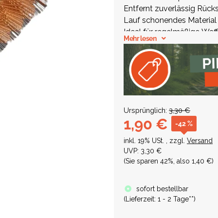
Entfernt zuverlässig Rück
Lauf schonendes Material 
Ideal für regelmäßige Waf
Mehr lesen
Ursprünglich:
3,30 €
1,90 €
-42 %
inkl. 19% USt. , zzgl.
Versand
UVP
:
3,30 €
(Sie sparen
42%
, also
1,40 €
)
sofort bestellbar
(
Lieferzeit:
1 - 2 Tage**
)