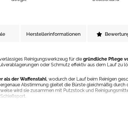
le
Herstellerinformationen
Bewertun
zuverlässiges Reinigungswerkzeug für die
gründliche Pflege v
ulverablagerungen oder Schmutz effektiv aus dem Lauf zu lös
r als der Waffenstahl
, wodurch der Lauf beim Reinigen gesch
libergenaue Abstimmung gleitet die Bürste gleichmäßig durch 
rweise wird sie zusammen mit Putzstock und Reinigungsmittel
Schießsport.
 den wiederholten Einsatz ausgelegt, wodurch sie sich als
lan
ern (keine weiteren Angaben vorhanden).
 trocken lagern.