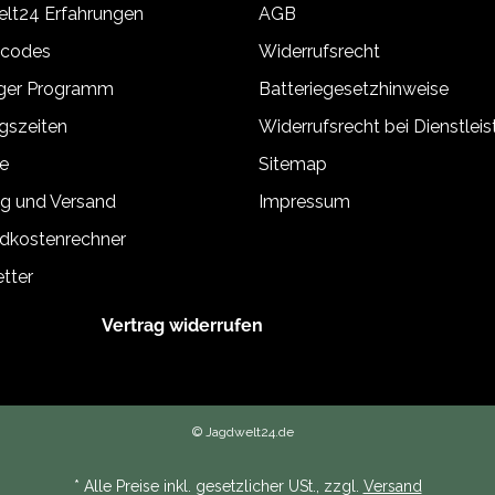
lt24 Erfahrungen
AGB
tcodes
Widerrufsrecht
äger Programm
Batteriegesetzhinweise
gszeiten
Widerrufsrecht bei Dienstlei
e
Sitemap
g und Versand
Impressum
dkostenrechner
tter
Vertrag widerrufen
© Jagdwelt24.de
* Alle Preise inkl. gesetzlicher USt., zzgl.
Versand