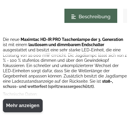
weitere Registerkarten anzeigen
Beschreibung
Die neue
Maximtac HD-IR PRO Taschenlampe der 3. Generation
ist mit einem
lautlosem und dimmbarem Endschalter
ausgestattet und besitzt eine sehr starke LED-Einheit, die eine
Leistung von 10.000 mW erreicht. Die Jagdlampe lässt sich von 2
% - 100 % stufenlos dimmen und über den Gewindekopf
fokussieren. Ein schneller und unkomplizierterer Wechsel der
LED-Einheiten sorgt dafür, dass Sie die Wellenlänge der
Gegebenheit anpassen können. Zusätzlich besitzt die Jagdlampe
eine Ladezustandsanzeige auf der Rückseite. Sie ist
stoß-,
schuss- und wetterfest (spritzwassergeschützt). ​
Technische Daten:
• Helligkeit stufenlos dimmbar 2 % - 100 %
• Lautloser Ein-/ Ausschalter
Mehr anzeigen
• Gewindekopf für die Fokussierung
• LED-Einheit in zwei verschiedenen Wellenlängen 850 nm + 940
nm
• Ladezustandsanzeige