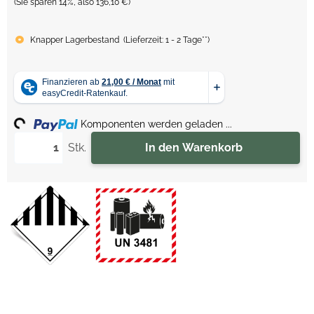
(Sie sparen
14%
, also
136,10 €
)
Knapper Lagerbestand
(
Lieferzeit:
1 - 2 Tage**
)
ing...
Komponenten werden geladen ...
Stk.
In den Warenkorb