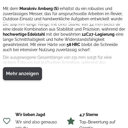
Mit dem
Morakniv Amberg (S)
erhältst du ein robustes und
zuverlässiges Messer, das für anspruchsvolle Arbeiten im Revier,
Outdoor-Einsatz und handwerkliche Aufgaben entwickelt wurde.
Die 109 mm lange Klinge mit einer Stärke von 3,2 mm bietet dir
eine ideale Kombination aus Stabilität und Präzision, während der
hochwertige Edelstahl
mit der bewährten
12C27-Legierung
eine
lange Schnitthaltigkeit und hohe Widerstandsfähigkeit
gewährleistet. Mit einer Härte von
58 HRC
bleibt die Schneide
auch bei intensiver Nutzung zuverlässig scharf.
Die ausgewogene Gesamtlänge von 231 mm sorgt für eine
sichere Führung bei kraftvollen Schnitten, während das
Nettogewicht von nur 0,1676 kg ein ermüdungsfreies Arbeiten
ermöglicht. Durch die durchdachte Form liegt das Messer
Mehr anzeigen
angenehm in der Hand und bietet dir volle Kontrolle in jeder
Situation. Die stabile Polymer-Scheide schützt die Klinge
zuverlässig und ermöglicht einen sicheren Transport im Alltag
oder im Gelände.
Material:
Klinge: Edelstahl (12C27)
Scheide: Polymer
Wir lieben Jagd
4,7 Sterne
Wir sind also genauso
Top-Bewertung auf
wie du
Google