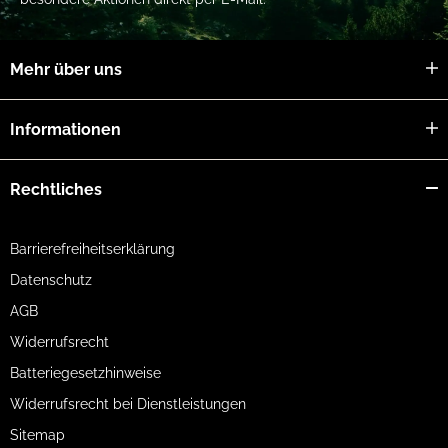
Produktbreite
Mehr über uns
51,0 mm
Produkthöhe
Informationen
44,0 mm
Rechtliches
Nettogewicht
Barrierefreiheitserklärung
0,1676 kg
Datenschutz
Klingenmaterial
AGB
Widerrufsrecht
Edelstahl (12C27)
Batteriegesetzhinweise
Härte
Widerrufsrecht bei Dienstleistungen
Sitemap
58 HRC