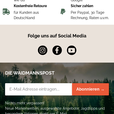
Artikelnummer
Kostenfreie Retoure
Sicher zahlen
für Kunden aus
Per Paypal, 30 Tage
14549
Deutschland
Rechnung, Raten u.v.m.
Messerlänge
Folge uns auf Social Media
231 mm
Klingenlänge
109 mm
DIE WAIDMANNSPOST
Klingenstärke
Newsletter-Registrierung
3,2 mm
Abonnieren →
Produktlänge
Nichts mehr verpassen!
Neue Markenwelten, ausgewählte Angebote, Jagdtipps und
247 mm
besondere Aktionen direkt per E-Mail.